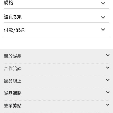
規格
退貨說明
本書試著回到最根本之處，從精神病患的日常生活世界
來思考；在常規世界跟擬象真實的未知距離中，透過結
付款/配送
構化團體活動的方式，從遊戲與工作訓練當中，重構精
神病患的生活秩序。在活動中，我們試著讓病患的自我
關照成為日常生活儀式，藉以重建病患個別自我與社會
自我的關係。
關於誠品
合作洽談
■作者簡介
誠品線上
誠品通路
黃嬡齡
營業據點
1983年德明商專國際貿易科畢業，1986年輔仁大學社會