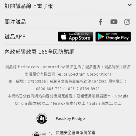
學系畢業，1997年東華大學族群關係與文化研究所碩
訂閱誠品線上電子報
士，2006年陽明大學公衛所衛生福利政策管理組博士候
選人。學統非常不純，生平無大志，只希望陪伴玉里的
關注誠品
精神病患到退休。
誠品APP
內政部警政署
165全民防騙網
誠品線上eslite.com - powered by 誠品生活 / 誠品書店 / 誠品物流 | 誠品
生活股份有限公司 (eslite Spectrum Corporation)
統一編號：27952966 | 台灣台北市信義區松德路204號B1 服務電話：
0800-666-798／+886-2-8789-8921
本網站已依台灣網站內容分級規定處理｜建議使用瀏覽器版本：Google
Chrome版本60以上 / Firefox版本48以上 / Safari 版本11以上
Passkey Pledge
資通安全管理系統榮獲