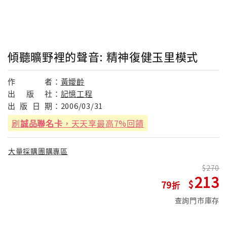
傾聽曠野裡的聲音: 精神復健玉里模式
作
者：
黃嬡齡
出
版
社：
記憶工程
出
版
日
期：
2006/03/31
刷
誠品聯名卡
，天天享最高7%回饋
大量採購團購專區
270
213
79
查詢門市庫存