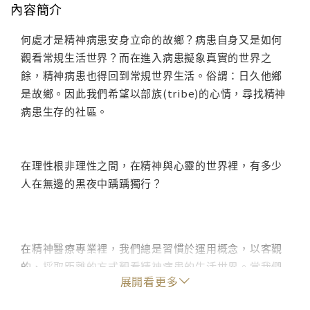
內容簡介
何處才是精神病患安身立命的故鄉？病患自身又是如何
觀看常規生活世界？而在進入病患擬象真實的世界之
餘，精神病患也得回到常規世界生活。俗謂：日久他鄉
是故鄉。因此我們希望以部族(tribe)的心情，尋找精神
病患生存的社區。
在理性根非理性之間，在精神與心靈的世界裡，有多少
人在無邊的黑夜中踽踽獨行？
在精神醫療專業裡，我們總是習慣於運用概念，以客觀
的、採取距離的方式觀看精神病患的生活世界。當我們
展開看更多
更切進於病患日常生活時，每個病患的過去與未來都是
一長篇生命的故事，等著我們去瞭解。