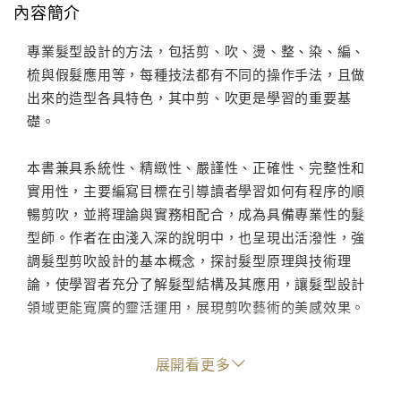
內容簡介
專業髮型設計的方法，包括剪、吹、燙、整、染、編、
梳與假髮應用等，每種技法都有不同的操作手法，且做
出來的造型各具特色，其中剪、吹更是學習的重要基
礎。
本書兼具系統性、精緻性、嚴謹性、正確性、完整性和
實用性，主要編寫目標在引導讀者學習如何有程序的順
暢剪吹，並將理論與實務相配合，成為具備專業性的髮
型師。作者在由淺入深的說明中，也呈現出活潑性，強
調髮型剪吹設計的基本概念，探討髮型原理與技術理
論，使學習者充分了解髮型結構及其應用，讓髮型設計
領域更能寬廣的靈活運用，展現剪吹藝術的美感效果。
本書作者集三十多年教學經驗，彙整、撰寫出此書，內
展開看更多
容著重系統化的分類、編排和分析，1至6章為理論說
明，7至12章為實務操作，每章均附學習評量以達學習