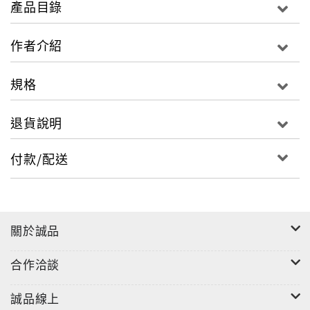
產品目錄
效能，以易學、易懂、易吸收的方式編寫；教師可依教
學內容之需要，配套組合進行教學、自我單元學習或依
作者介紹
流程學習，均可增加學習效益。適合四技、二專、二技
進修學程的教本，也可供作大學用書和業界教育中心的
規格
使用，更可作為現今美髮、能力本位的指標性課本。
退貨說明
第三版全面更新書中照片與圖片，符合勞動部勞動力發
展署公布之考試規格，並對內文再加修潤，讓讀者閱讀
付款/配送
時更容易理解。
本書是為教學目的編寫的教科書，習題解答僅提供給授
課教師使用，無法提供給讀者。
關於誠品
合作洽談
誠品線上