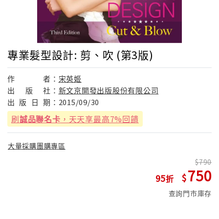
專業髮型設計: 剪、吹 (第3版)
作
者：
宋英姬
出
版
社：
新文京開發出版股份有限公司
出
版
日
期：
2015/09/30
刷
誠品聯名卡
，天天享最高7%回饋
大量採購團購專區
790
750
95
查詢門市庫存