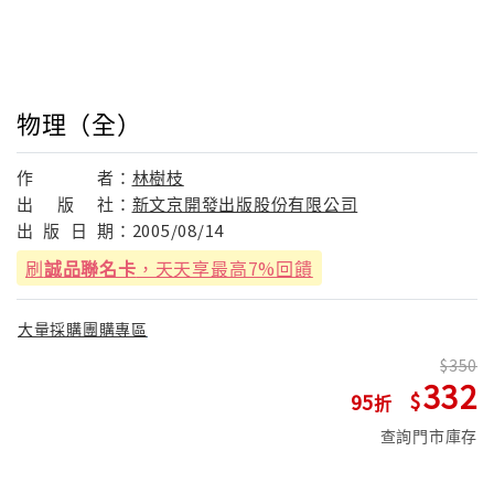
物理（全）
作
者：
林樹枝
出
版
社：
新文京開發出版股份有限公司
出
版
日
期：
2005/08/14
刷
誠品聯名卡
，天天享最高7%回饋
大量採購團購專區
350
332
95
查詢門市庫存