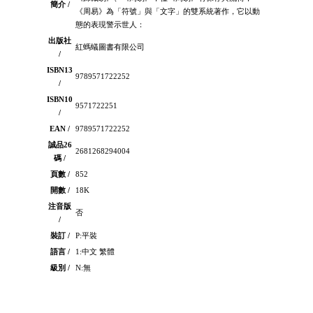
簡介 /
《周易》為「符號」與「文字」的雙系統著作，它以動
態的表現警示世人：
出版社
紅螞蟻圖書有限公司
/
ISBN13
9789571722252
/
ISBN10
9571722251
/
EAN /
9789571722252
誠品26
2681268294004
碼 /
頁數 /
852
開數 /
18K
注音版
否
/
裝訂 /
P:平裝
語言 /
1:中文 繁體
級別 /
N:無