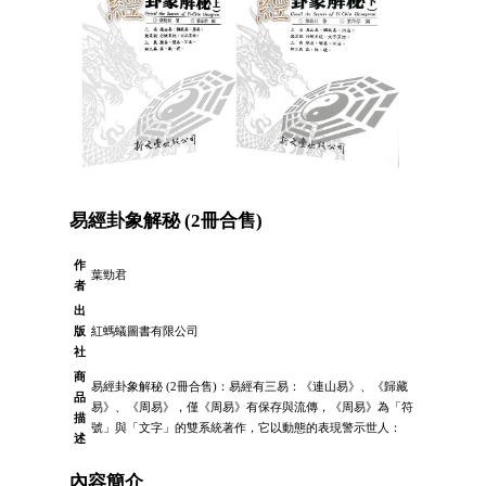
易經卦象解秘 (2冊合售)
作
葉勁君
者
出
版
紅螞蟻圖書有限公司
社
商
易經卦象解秘 (2冊合售)：易經有三易：《連山易》、《歸藏
品
易》、《周易》，僅《周易》有保存與流傳，《周易》為「符
描
號」與「文字」的雙系統著作，它以動態的表現警示世人：
述
內容簡介