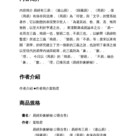
內容簡介 易經有三易：《連山易》、《歸藏易》、《周易》，僅
《周易》有保存與流傳，《周易》為「符號」與「文字」的雙系統
著作，它以動態的表現警示世人：「為避其凶、咎、厲、吝、悔而
無咎，以至大利於亨通之吉。」 東漢鄭康成易論本之云：「易一
名而含三義，簡易一也，變易二也，不易三也。」以解釋《易緯乾
鑿度》所述之三義「簡易」、「變易」與「不易」等；唐宋以來有
關「易學」的研究建立了另一個新的三義之說，也說明了秦漢之後
以至現代的易學內涵與範籌，此三義則為「象」、「數」、
「理」。 今日以《周易》的「簡易」、「變易」、「不易」融合
「象」、「數」、「理」已臻完成《易經卦象解秘》。
作者介紹
作者介紹 ■作者簡介葉勁君
商品規格
書名 /
易經卦象解秘 (2冊合售)
作者 /
葉勁君
易經卦象解秘 (2冊合售)：易經有三易：《連山易》、
《歸藏易》、《周易》，僅《周易》有保存與流傳，