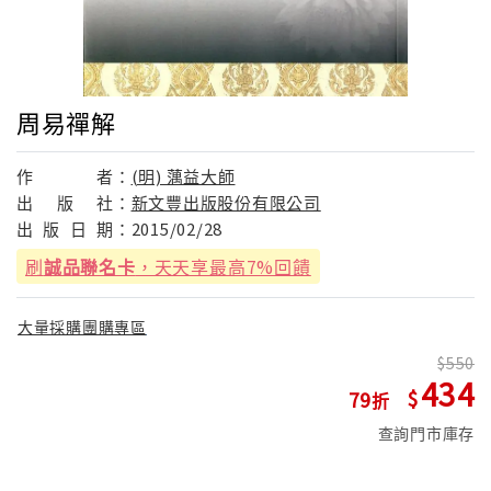
周易禪解
作
者：
(明) 蕅益大師
出
版
社：
新文豐出版股份有限公司
出
版
日
期：
2015/02/28
刷
誠品聯名卡
，天天享最高7%回饋
大量採購團購專區
550
434
79
查詢門市庫存