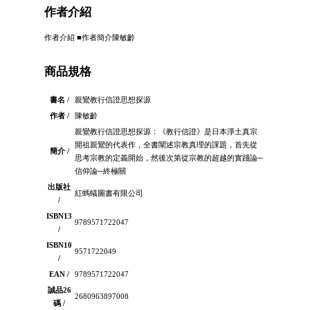
作者介紹
作者介紹 ■作者簡介陳敏齡
商品規格
書名 /
親鸞教行信證思想探源
作者 /
陳敏齡
親鸞教行信證思想探源：《教行信證》是日本淨土真宗
開祖親鸞的代表作，全書闡述宗教真理的課題，首先從
簡介 /
思考宗教的定義開始，然後次第從宗教的超越的實踐論─
信仰論─終極關
出版社
紅螞蟻圖書有限公司
/
ISBN13
9789571722047
/
ISBN10
9571722049
/
EAN /
9789571722047
誠品26
2680963897008
碼 /