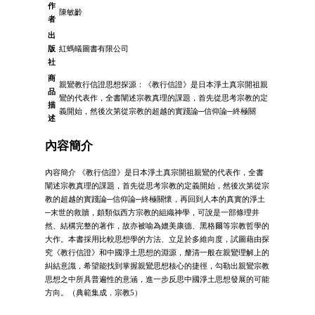
作
陳敏齡
者
出
版
紅螞蟻圖書有限公司
社
商
親鸞教行信證思想探源：《教行信證》是日本淨土真宗開祖親
品
鸞的代表作，全書闡述宗教真理的課題，首先從思考宗教的定
描
義開始，然後次第從宗教的超越的實踐論─信仰論─終極關
述
內容簡介
內容簡介 《教行信證》是日本淨土真宗開祖親鸞的代表作，全書
闡述宗教真理的課題，首先從思考宗教的定義開始，然後次第從宗
教的超越的實踐論─信仰論─終極關懷，再回到人本的真實的淨土
─末世的救贖，頗類似西方宗教的組織神學，可說是一部條理井
然、結構完整的著作，故亦被喻為媲美康德、黑格爾等宗教哲學的
大作。本書採用比較思想學的方法、立足於多維向度，試圖藉由探
究《教行信證》和中國淨土思想的淵源，釐清一般在親鸞理解上的
糾結意識，希望能找到掌握親鸞思想核心的捷徑，勾勒出親鸞宗教
思想之中所具普遍性的意涵，進一步反思中國淨土思想發展的可能
方向。（典範集成．宗教5）