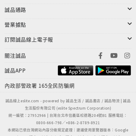
一捆捆乾草就已經被拉到了香榭麗舍大道的路上。150
誠品通路
名從法國各地趕到巴黎的農民點燃了草垛和柳條筐，大
火迅速在香榭麗舍大道上蔓延開去，一時間火光沖天。
營業據點
組織者這番示威也是出於無奈，因為法國的糧食價格實
訂閱誠品線上電子報
在是太低了。這便是浪漫自由的法國，即使是在巴黎這
樣的國際大都市，農民一樣擁有權利與尊嚴向世人證明
關注誠品
大自然和農民的價值。 法蘭西民族經歷過戰爭的硝煙、
革命的狂熱、理想主義的憧憬。它以獨特的精神氣質始
誠品APP
終活躍在歐洲歷史的舞臺上，曾是歐洲的第一主角，也
做過他人勝利的墊腳石。它一次次受挫，又一次次重新
內政部警政署
165全民防騙網
崛起。如今，法國作為聯合國五大常任理事國之一，位
於歐洲四大經濟體之列，已是歐洲力量與聲音的代表，
誠品線上eslite.com - powered by 誠品生活 / 誠品書店 / 誠品物流 | 誠品
更成為世界重要的文化創造者與輸出者。
生活股份有限公司 (eslite Spectrum Corporation)
統一編號：27952966 | 台灣台北市信義區松德路204號B1 服務電話：
作為一本歷史普及讀物，本書並沒有鴻篇巨制與面面俱
0800-666-798／+886-2-8789-8921
到的妄想，而是選取典型性的歷史事件，串連出法國歷
本網站已依台灣網站內容分級規定處理｜建議使用瀏覽器版本：Google
史發展的整體輪廓，讓讀者在有限的篇幅中感受到足夠