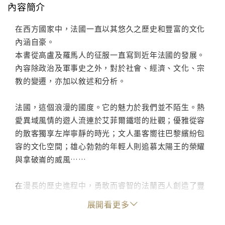
內容簡介
在西方國家中，法國一直以其悠久之歷史和豐富的文化
內涵自豪。
本書從高盧及羅馬人的征服一直寫到近年法國的發展。
內容除政治及軍事史之外，對於社會、經濟、文化、宗
教的變遷，亦加以敘述和分析。
法國，這個浪漫的國度。它的魅力於我們並不陌生。熱
愛異域風情的遊人流連於艾菲爾鐵塔的壯觀；優雅從容
的散客獨享左岸寧靜的時光；文人墨客嚮往巴黎繽紛包
容的文化空間；雄心勃勃的年輕人則追慕太陽王的榮耀
與拿破崙的威風……
在漫長的歷史進程中，勇敢而睿智的法蘭西人創造了豐
富多彩的法國文化：思想界巨匠輩出，伏爾泰、孟德斯
展開看更多
鳩、盧梭引領影響世界的啟蒙運動；文壇巨星燦若星
河，雨果、莫泊桑、司湯達、巴爾札克、福樓拜、貝克