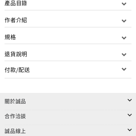
產品目錄
特塑造了一個個栩栩如生的人物，以文字探索人性的善
惡；藝術領域名作齊聚，羅丹的雕塑《沈思者》、莫內
作者介紹
的繪畫《日出》、畢卡索的《格爾尼卡》早已享譽世
界；巴黎聖母院、凱旋門、羅浮宮、愛麗舍宮凝聚了法
規格
國數不盡的光輝。這是法蘭西人的驕傲，也是人類共同
的藝術瑰寶。
退貨說明
當然，法國的氣質遠不只外在的旖旎光景，同樣引人思
付款/配送
索的還有它幾百年來一直宣導的自由與平等。熊培雲先
生在文章中談及法國的農民，他說在巴黎的香榭麗舍大
道上，「有著名的大公司、大銀行，有設計獨特的香水
店、酒吧、電影院、麗都、路易•威登……但它既不暴
關於誠品
力也不勢力。」在這條大道上，法國總統能夠威風凜凜
地閱兵，農民同樣可以撒豆成兵，以自己的佔領方式向
合作洽談
社會發出聲音。
誠品線上
2010年世界糧食日當天，晨光還沒來喚醒法蘭西大地，