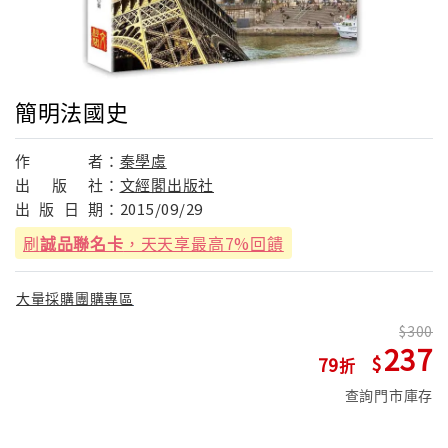
簡明法國史
作
者：
秦學虞
出
版
社：
文經閣出版社
出
版
日
期：
2015/09/29
刷
誠品聯名卡
，天天享最高7%回饋
大量採購團購專區
300
237
79
查詢門市庫存