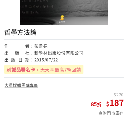
哲學方法論
作
者：
彭孟堯
出
版
社：
新學林出版股份有限公司
出
版
日
期：
2015/07/22
刷
誠品聯名卡
，天天享最高7%回饋
大量採購團購專區
220
187
85
查詢門市庫存