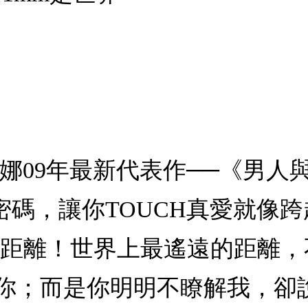
娜09年最新代表作──《男人
愛密碼，讓你TOUCH真愛就像跨
遠的距離！世界上最遙遠的距離
你；而是你明明不瞭解我，卻