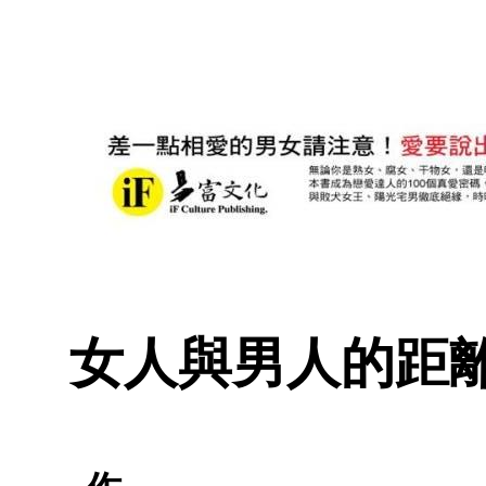
女人與男人的距離只