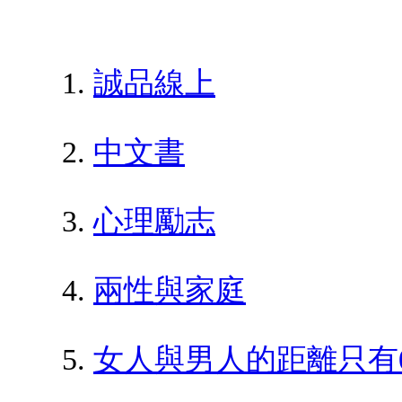
誠品線上
中文書
心理勵志
兩性與家庭
女人與男人的距離只有0.