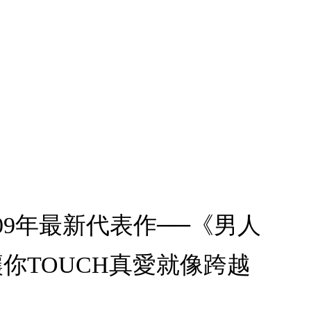
09年最新代表作──《男人
讓你TOUCH真愛就像跨越