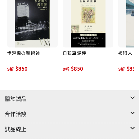
中時開卷年度好書（中文創作類）、文化部2001-2015
台灣長篇小說30部
◎收錄知名評論家、哈佛大學講座教授王德威精采序
論。
／
歩道橋の魔術師
自転車泥棒
複眼人
那些被棄於街頭、回收廠、廢墟裡的腳踏車，每一個零
件的縫隙都還留著故事……
$850
$850
$891
9折
9折
9折
一封讀者的來信、一張照片、老眷村廢棄房舍的地下
室、二戰期間一支神祕的銀輪部隊、緬北森林的大象運
輸隊、圓山動物園，以及一場樹的戰役⋯⋯一切從一部
關於誠品
小說裡被遺忘的腳踏車開始。
合作洽談
故事從失蹤了二十年的父親及一輛幸福牌腳踏車說起。
「我」的父親失蹤於一九九三年中華商場被拆的隔天。
誠品線上
一天我在翻閱家族相簿時，一張陌生人和一輛熟悉腳踏