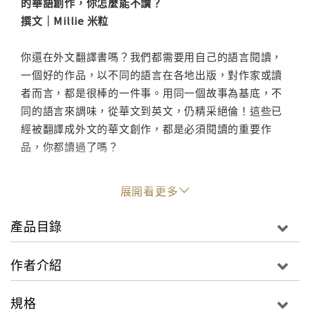
的華語創作，你怎麼能不讀？
撰文｜Millie 米粒
你還在外文翻譯書嗎？我們都需要用自己的語言閱讀，
一個好的作品，以不同的語言在各地出版，對作家或讀
者而言，都是很棒的一件事。用同一個故事為基底，不
同的語言來調味，從華文到英文，仍精采絕倫！這些已
經被翻譯成外文的華文創作，都是必須閱讀的重要作
品，你都讀過了嗎？
展開看更多
☞點此進入迷誠品閱讀文章
那是一個你無法好好哀悼，無法好好愛的時代。
產品目錄
第一本入圍「國際曼布克獎」的台灣長篇小說。
作者介紹
Longlisted
The Man Booker International Prize
規格
2018