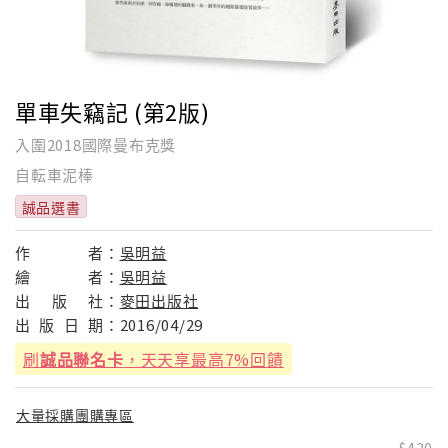
單車失竊記 (第2版)
入圍2018國際曼布克獎
自転車泥棒
誠品選書
作
者：
吳明益
繪
者：
吳明益
出
版
社：
麥田出版社
出
版
日
期：
2016/04/29
刷
誠品聯名卡
，天天享最高7%回饋
大量採購團購專區
420