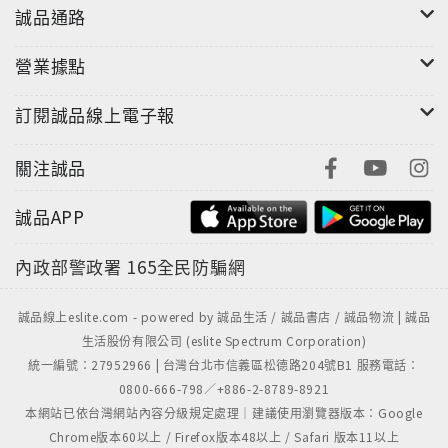
車的照片觸動了我想追尋父親及失蹤多年的幸福牌腳踏
誠品通路
車的決心，而一個讀者的來信則讓那輛腳踏車從虛構小
說進入現實⋯⋯
營業據點
「我」藉由收集各種幸福牌腳踏車的機會，認識了喜愛
訂閱誠品線上電子報
收藏舊貨的阿布、酷愛古董腳踏車的小夏，以及放有那
輛酷似父親幸福牌腳踏車的咖啡店店主、熱愛攝影的鄒
關注誠品
族青年阿巴斯。
透過阿巴斯父親的錄音帶，一場人們與動物、森林同遭
誠品APP
傷害的戰爭重現眼前⋯⋯
內政部警政署
165全民防騙網
全書以我們最熟悉的腳踏車為主軸，藉由尋找失蹤父親
及腳踏車，透過島嶼的地景，交錯拉出一個個現實與回
誠品線上eslite.com - powered by 誠品生活 / 誠品書店 / 誠品物流 | 誠品
憶的故事──閱讀這部小說彷彿經歷了一趟關於生存與死
生活股份有限公司 (eslite Spectrum Corporation)
亡、命運與運命，時代不仁的感傷旅程。
統一編號：27952966 | 台灣台北市信義區松德路204號B1 服務電話：
0800-666-798／+886-2-8789-8921
本網站已依台灣網站內容分級規定處理｜建議使用瀏覽器版本：Google
人類有一天會知道，象和他們一樣理解黑夜、雨季、星
Chrome版本60以上 / Firefox版本48以上 / Safari 版本11以上
象與傷心。當長老母象倒地時，其他的象完全停步，圍