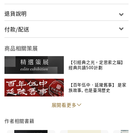
退貨說明
◎繼法國島嶼文學獎小說獎、《Time Out Beijing》百
年來最佳中文小說《複眼人》、博客來華文創作年度之
付款/配送
最《天橋上的魔術師》、金石堂年度十大影響力好書
《浮光》之後，五度獲開卷年度好書獎，作品已在多國
商品相關策展
出版，受到國際評論稱譽小說家吳明益重要長篇小說。
◎小說藉由「物」的歷史，走進島嶼的歷史。可與獲得
【引經典之光，定思索之錨】
《亞洲週刊》年度十大中文小說的《睡眠的航線》視為
經典共讀500計劃
連作。
◎書中小說主人公撰寫的〈鐵馬誌〉筆記，娓娓道來腳
【百年伍中．延陵舊事】 是家
踏車歷史，並附有精緻手繪鐵馬插圖；既是小說，也是
族故事, 也是臺灣歷史
庶民史的展現。
◎附有作者親繪摺頁海報──「歷史事件及小說事件對照
展開看更多
圖」。
◎榮獲2015台灣文學館長篇小說金典獎、誠品書店閱讀
作者相關書籍
職人大賞（最期待台灣在地作家）、博客來年度選書、