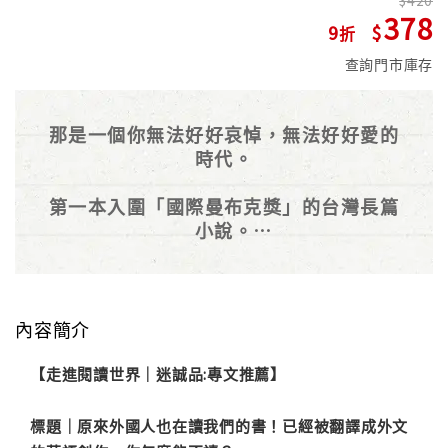
378
9
查詢門市庫存
那是一個你無法好好哀悼，無法好好愛的
時代。
第一本入圍「國際曼布克獎」的台灣長篇
小說。
Longlisted
The Man Booker International Prize
2018
內容簡介
◎繼法國島嶼文學獎小說獎、《Time
Out Beijing》百年來最佳中文小說《複
【走進閱讀世界｜迷誠品:專文推薦】
眼人》
標題｜原來外國人也在讀我們的書！已經被翻譯成外文