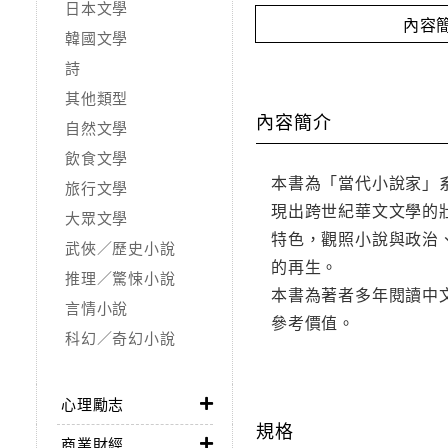
日本文學
內容
韓國文學
詩
其他類型
內容簡介
自然文學
飲食文學
本書為「當代小說家」
旅行文學
現出跨世紀華文文學的
大眾文學
特色，觀照小說與政治
武俠／歷史小說
的再生。
推理／驚悚小說
本書為著者多年閱讀中
言情小說
參考價值。
科幻／奇幻小說
心理勵志
規格
商業財經