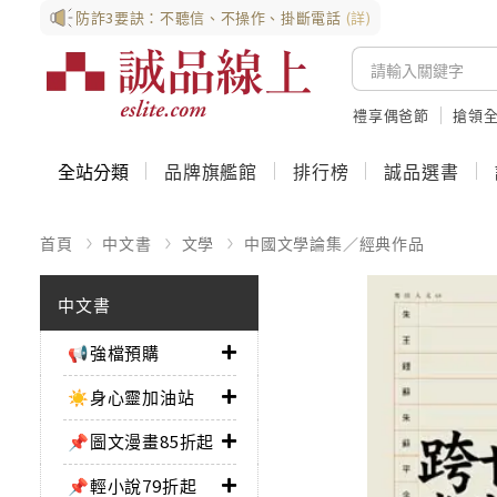
防詐3要訣：不聽信、不操作、掛斷電話
(詳)
禮享偶爸節
搶領全
全站分類
品牌旗艦館
排行榜
誠品選書
首頁
中文書
文學
中國文學論集／經典作品
中文書
📢強檔預購
☀️身心靈加油站
📌圖文漫畫85折起
📌輕小說79折起