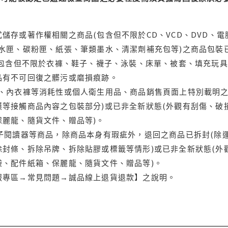
儲存或著作權相關之商品(包含但不限於CD、VCD、DVD、電
水匣、碳粉匣、紙張、筆類墨水、清潔劑補充包等)之商品包裝已
(包含但不限於衣褲、鞋子、襪子、泳裝、床單、被套、填充玩具
品有不可回復之髒污或磨損痕跡。
品、內衣褲等消耗性或個人衛生用品、商品銷售頁面上特別載明之
等接觸商品內容之包裝部分)或已非全新狀態(外觀有刮傷、破
保麗龍、隨貨文件、贈品等)。
電子閱讀器等商品，除商品本身有瑕疵外，退回之商品已拆封(除
封條、拆除吊牌、拆除貼膠或標籤等情形)或已非全新狀態(外
袋、配件紙箱、保麗龍、隨貨文件、贈品等)。
服專區→常見問題→誠品線上退貨退款】之說明。