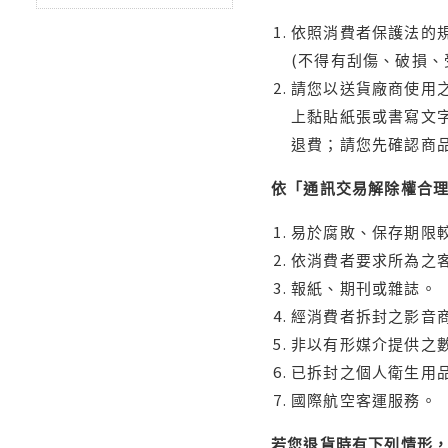
依照消費者保護法的規
(不得有刮傷、破損、
請您以送貨廠商使用
上黏貼紙張或書寫文
退費；請您先確認商
依「通訊交易解除權合
易於腐敗、保存期限較
依消費者要求所為之客
報紙、期刊或雜誌。
經消費者拆封之影音
非以有形媒介提供之數
已拆封之個人衛生用品
國際航空客運服務。
若您退貨時有下列情形，