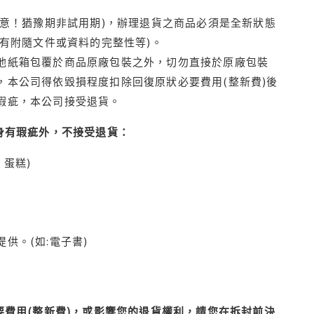
注意！猶豫期非試用期)，辦理退貨之商品必須是全新狀態
有附隨文件或資料的完整性等)。
他紙箱包覆於商品原廠包裝之外，切勿直接於原廠包裝
本公司得依毀損程度扣除回復原狀必要費用(整新費)後
瑕疵，本公司接受退貨。
身有瑕疵外，不接受退貨：
蛋糕)
供。(如:電子書)
費用(整新費)，或影響您的退貨權利，請您在拆封前決