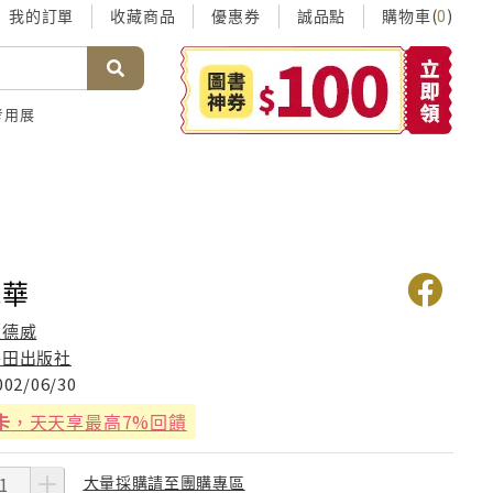
我的訂單
收藏商品
優惠券
誠品點
購物車(
)
0
考用展
風華
王德威
麥田出版社
002/06/30
卡
，天天享最高7%回饋
大量採購請至團購專區