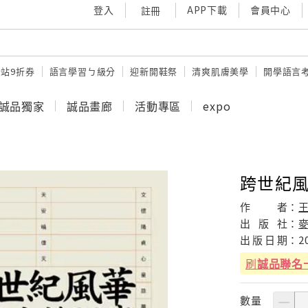
登入
APP下載
會員中心
註冊
站9折券
語言學習ㄅ級分
迎新開鞋祭
清爽肌膚美學
開學語言
誠品獨家
誠品畫廊
活動專區
expo
跨世紀
作
者：
出
版
社：
出
版
日
期：
2
刷
誠品聯名
數量