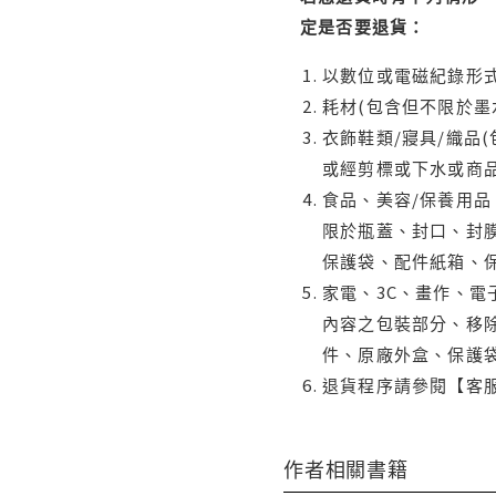
定是否要退貨：
以數位或電磁紀錄形式
耗材(包含但不限於墨
衣飾鞋類/寢具/織品
或經剪標或下水或商
食品、美容/保養用
限於瓶蓋、封口、封膜
保護袋、配件紙箱、
家電、3C、畫作、
內容之包裝部分、移除
件、原廠外盒、保護
退貨程序請參閱【客
作者相關書籍