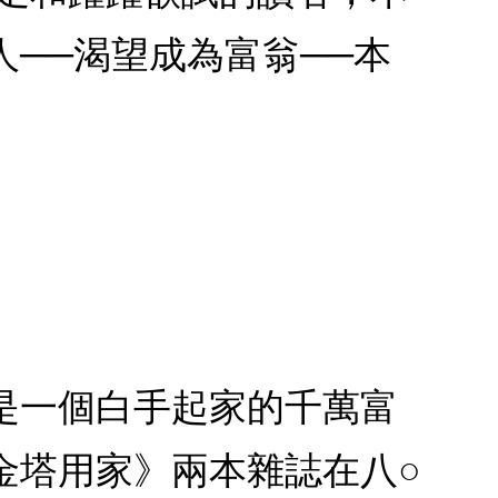
──渴望成為富翁──本
s）是一個白手起家的千萬富
金塔用家》兩本雜誌在八○