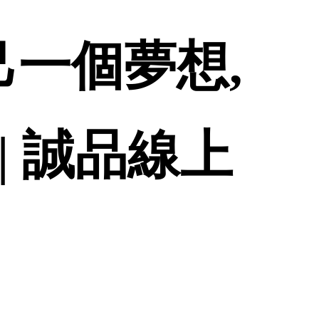
己一個夢想,
| 誠品線上