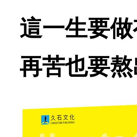
這一生要做
再苦也要熬出