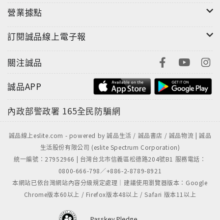
營業據點
租屋書籤──又一封面創意展現
訂閱誠品線上電子報
繼彎彎的《可不可以不要上班》封面的書衣貼紙大受肯
定與歡迎之後，這次將新書封面書衣設計成「租屋書
關注誠品
籤」。這個畫面每個讀者一定不陌生，整個書衣便是大
家走在路上看到的租屋看板牆上貼滿的租屋廣告。總共
誠品APP
有八張可以撕下來的電話紙條，背面印了aHsien精美的
圖畫，如果讀者「捨得」將書衣撕下來的話，它便成為
內政部警政署
165全民防騙網
八張精美的小書籤囉。
誠品線上eslite.com - powered by 誠品生活 / 誠品書店 / 誠品物流 | 誠品
生活股份有限公司 (eslite Spectrum Corporation)
統一編號：27952966 | 台灣台北市信義區松德路204號B1 服務電話：
自轉星球婚友社社長／黃俊隆 牽紅線推薦
0800-666-798／+886-2-8789-8921
本網站已依台灣網站內容分級規定處理｜建議使用瀏覽器版本：Google
第一眼看到這些作品時，除了深受打動，有更多的情緒
Chrome版本60以上 / Firefox版本48以上 / Safari 版本11以上
是好奇：為何在劈腿盛行的當今社會，竟然還有這樣的
Passkey Pledge
痴情男？最後他們又復合了嗎？你一定和我當初一樣很