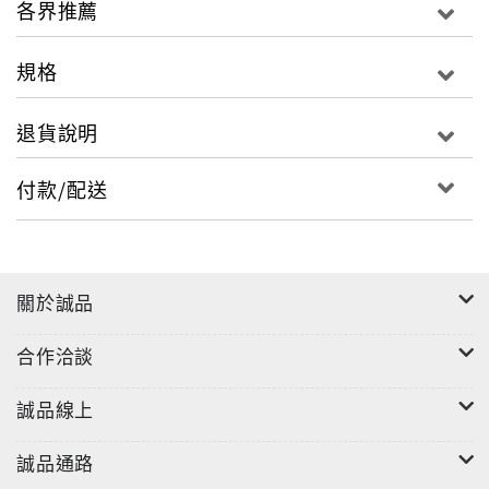
各界推薦
大受感動，當下決定重回兩人往日在一起的甜蜜時光。
規格
一支手機號碼便是這本書的書名
退貨說明
在這世界上每一個人可以用名字、身份證字號、一首
付款/配送
歌、一張照片來代表自己。自轉星球文化為了讓aHsien
與臭B這段刻骨銘心的戀情留下難忘的記念，特別將這
本書的書名命名為臭B的手機號碼，代表的是aHsien藉
由畫畫所傳達出對臭B的愛，同時也是這段故事重要的
關於誠品
見證與記念。
aHsien的畫風，上色及線條都相當簡單，文字詼諧又帶
合作洽談
一點點的哀傷。整本書看完，除了讓人深受感動外，也
不得不大嘆，現代社會除了劈腿外，竟還有如此痴情的
誠品線上
「現代絕版痴情男」！
誠品通路