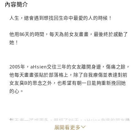
內容簡介
人生，總會遇到想找回生命中最愛的人的時候！
他用86天的時間，每天為前女友畫畫，最後終於感動了
她！
2005年，aHsien交往三年的女友離開身邊，傷痛之餘，
他每天畫畫張貼於部落格上，除了自我療傷並表達對前
女友臭B的思念之外，也希望有朝一日能夠重新挽回她
的心。
每天畫一張或更多，歷經了86天，aHsien身邊的朋友覺
展開看更多
得再這樣白等下去也不是辦法，於是忍不住把網址偷偷
寄給了臭B，臭B看了分開這段時間aHsien為她作的畫