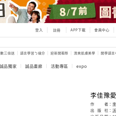
登入
APP下載
會員中心
註冊
點數三倍送
語言學習ㄅ級分
迎新開鞋祭
清爽肌膚美學
開學語言
誠品獨家
誠品畫廊
活動專區
expo
李佳豫
作
者：
出
版
社：