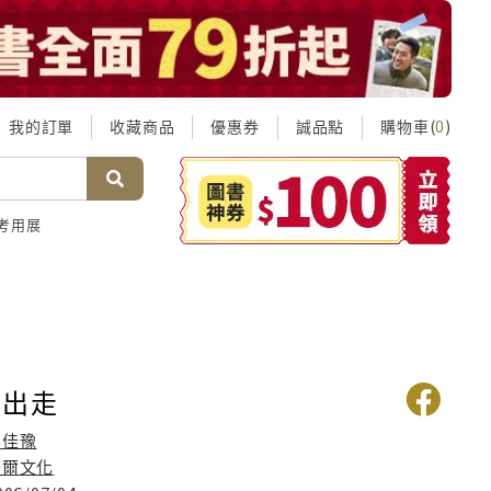
我的訂單
收藏商品
優惠券
誠品點
購物車(
)
0
考用展
愛出走
李佳豫
沃爾文化