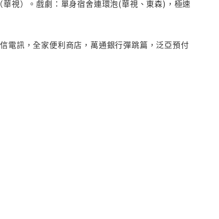
（華視）。戲劇：單身宿舍連環泡(華視、東森)，極速
和信電訊，全家便利商店，萬通銀行彈跳篇，泛亞預付