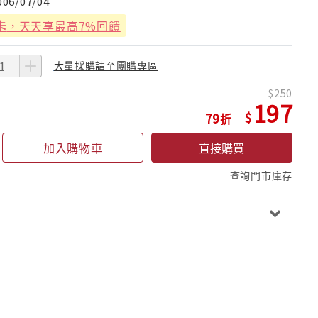
006/07/04
卡
，天天享最高7%回饋
大量採購請至團購專區
250
197
79
加入購物車
直接購買
查詢門市庫存