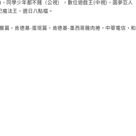
)，同學少年都不賤（公視），數位遊戲王(中視)，圓夢巨人
紀魔法王，週日八點檔。
家餐篇，肯德基-蛋塔篇，肯德基-墨西哥雞肉捲，中華電信，