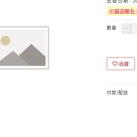
出
版
日
期：
2
刷
誠品聯名
數量
收藏
付款/配送