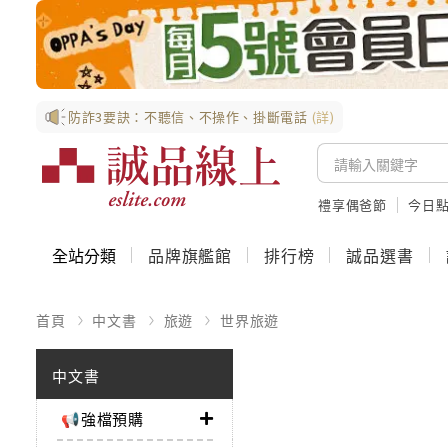
防詐3要訣：不聽信、不操作、掛斷電話
(詳)
禮享偶爸節
今日
全站分類
品牌旗艦館
排行榜
誠品選書
首頁
中文書
旅遊
世界旅遊
中文書
📢強檔預購