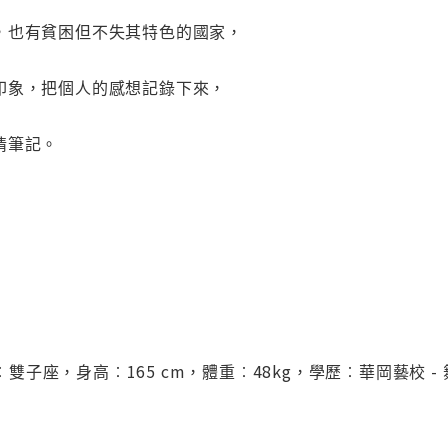
，也有貧困但不失其特色的國家，
印象，把個人的感想記錄下來，
情筆記。
星座︰雙子座，身高︰165 cm，體重︰48kg，學歷︰華岡藝