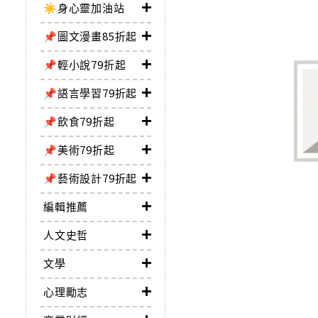
☀️身心靈加油站
📌圖文漫畫85折起
📌輕小說79折起
📌語言學習79折起
📌飲食79折起
📌美術79折起
📌藝術設計79折起
編輯推薦
人文史哲
文學
心理勵志