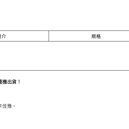
簡介
規格
隨機出貨！
李佳豫，