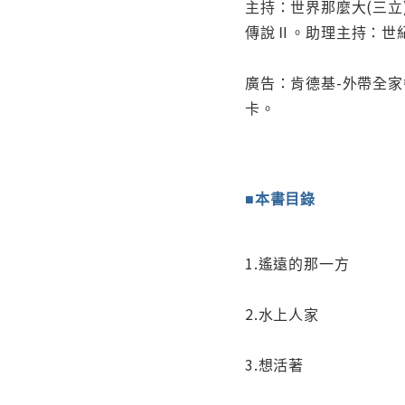
主持：世界那麼大(三立
傳說Ⅱ。助理主持：世
廣告：肯德基-外帶全
卡。
■本書目錄
1.遙遠的那一方
2.水上人家
3.想活著