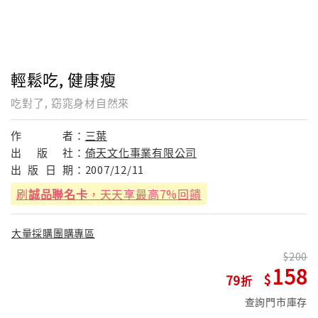
輕鬆吃, 健康瘦
吃對了, 窈窕身材自然來
作
者：
三葉
出
版
社：
倚天文化事業有限公司
出
版
日
期：
2007/12/11
刷
誠品聯名卡
，天天享最高7%回饋
大量採購團購專區
200
158
79
查詢門市庫存