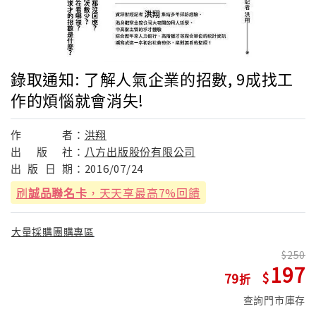
錄取通知: 了解人氣企業的招數, 9成找工
作的煩惱就會消失!
作
者：
洪翔
出
版
社：
八方出版股份有限公司
出
版
日
期：
2016/07/24
刷
誠品聯名卡
，天天享最高7%回饋
大量採購團購專區
250
197
79
查詢門市庫存