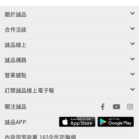
經典不出錯表格，上班第一個星期內決勝負！
關於誠品
絕對不能對老闆說的10句話
合作洽談
－－提升你的職場競爭力，站穩腳步，放眼未來－－
工作兩三年了，還是被當菜鳥嗎？
誠品線上
生涯規劃？那是什麼，可以吃嗎？
沒了名片，你還剩下什麼？
誠品通路
資深財經記者／洪翔集結多年採訪經驗，貼身觀察金控
營業據點
公司大老闆的用人哲學、中高階主管的求才體驗。綜合
歷年來人力銀行、高階獵才等媒合單位的統計資訊，編
訂閱誠品線上電子報
寫成這一本初出社會的你，絕對要看的聖經！
關注誠品
誠品APP
內政部警政署
165全民防騙網