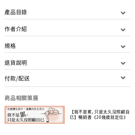
‧新人必備聊天術
‧擺脫白目！不能跟老闆說的10句話？
產品目錄
－－解決求職者的大哉問－－
作者介紹
證照明明很多 為什麼公司不錄用？
工作和興趣一定要完全符合？
規格
要選大公司還是小公司好？
薪水怎麼談？
退貨說明
－－摸清人氣企業的招數－－
付款/配送
丟了履歷都沒回應？
面試官到底都在看哪裡？
自傳千萬別誤觸的8大地雷！
商品相關策展
擠進大公司最後關鍵竟然是……？
【我不是累, 只是太久沒照顧自
已】暢銷書《20幾歲就定位》
－－擺脫新人病，你就是公司的即戰力－－
作者水淼最新著作
新人必備聊天術！該聊什麼？不該聊什麼？
工作做不完？你有問對問題嗎？