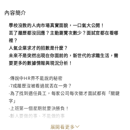
內容簡介
學校沒教的人肉市場真實面貌，一口氣大公開！
丟了履歷都沒回應？主動瀏覽次數少？面試官都在看哪
裡？
人氣企業求才的招數是什麼？
未來不是突然出現在你面前的，新世代的求職生活，需
要更多的數據情報與現況分析！
‧傳說中HR界不能說的秘密
‧7成履歷沒被看過就丟在一旁？
‧為了找到適任員工，每家公司每次徵才面試都有「關鍵
字」
‧上班第一個星期就要決勝負！
‧新人要做的事、不能做的事
‧職場必備的眉眉角角
展開看更多