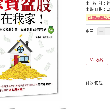
出
版
社：
出
版
日
期：
2
刷
誠品聯名
數量
收藏
付款/配送