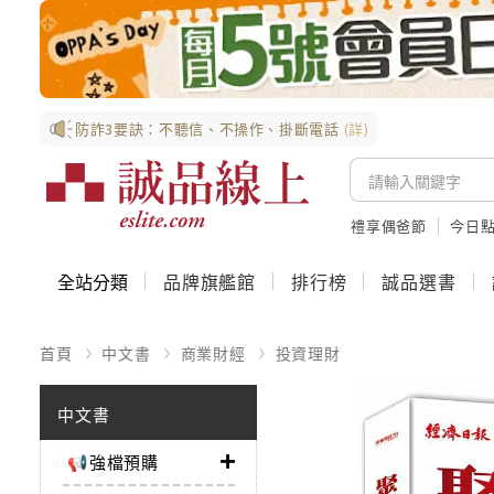
防詐3要訣：不聽信、不操作、掛斷電話
(詳)
禮享偶爸節
今日
全站分類
品牌旗艦館
排行榜
誠品選書
首頁
中文書
商業財經
投資理財
中文書
📢強檔預購