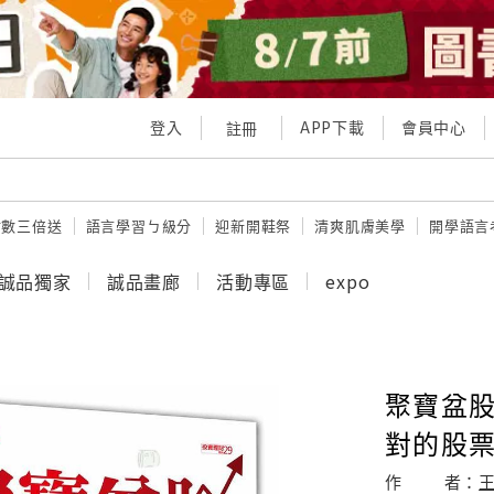
登入
APP下載
會員中心
註冊
點數三倍送
語言學習ㄅ級分
迎新開鞋祭
清爽肌膚美學
開學語言
誠品獨家
誠品畫廊
活動專區
expo
聚寶盆股
對的股
作
者：
王