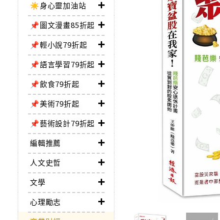
☀️身心靈加油站
📌圖文漫畫85折起
📌輕小說79折起
📌語言學習79折起
📌飲食79折起
📌美術79折起
📌藝術設計79折起
編輯推薦
人文史哲
文學
心理勵志