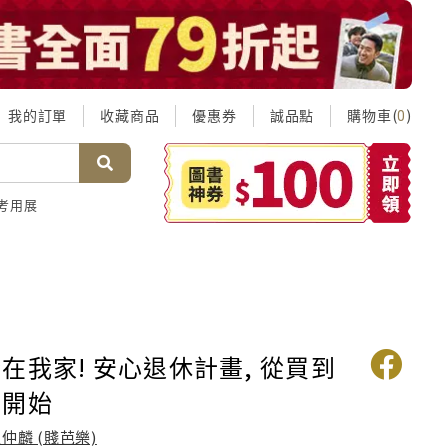
我的訂單
收藏商品
優惠券
誠品點
購物車(
)
0
考用展
在我家! 安心退休計畫, 從買到
票開始
仲麟 (賤芭樂)