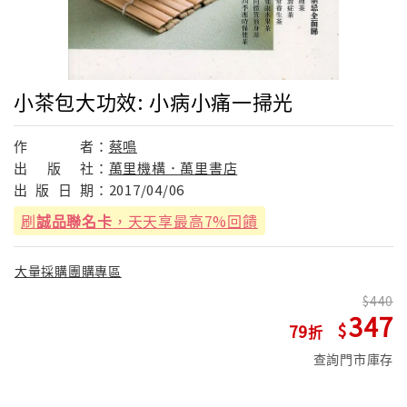
小茶包大功效: 小病小痛一掃光
作
者：
蔡鳴
出
版
社：
萬里機構．萬里書店
出
版
日
期：
2017/04/06
刷
誠品聯名卡
，天天享最高7%回饋
大量採購團購專區
440
347
79
查詢門市庫存