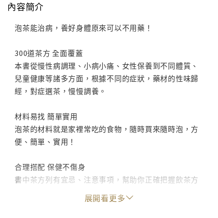
內容簡介
泡茶能治病，養好身體原來可以不用藥！
300道茶方 全面覆蓋
本書從慢性病調理、小病小痛、女性保養到不同體質、
兒童健康等諸多方面，根據不同的症狀，藥材的性味歸
經，對症選茶，慢慢調養。
材料易找 簡單實用
泡茶的材料就是家裡常吃的食物，隨時買來隨時泡，方
便、簡單、實用！
合理搭配 保健不傷身
書中茶方列有宜忌、注意事項，幫助你正確把握飲茶方
法和用量。菊花性寒，用枸杞子來中和，不傷及脾胃，
展開看更多
這樣搭配更養生！