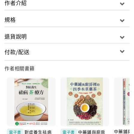
作者介紹
製成茶包 隨時享用
本書很多茶方可以製成茶包，無論是上班或在家，還是
規格
旅行在外，簡易茶包隨身帶，方便快捷，不耽誤工作，
也緩解了疲憊的身體，工作生活自然更輕鬆。
退貨說明
付款/配送
作者相關書籍
中藥鋪與
對症養生祛病
中藥鋪與廚房
電子書
電子書