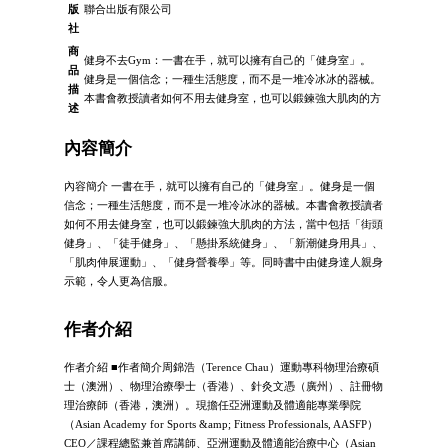
版
聯合出版有限公司
社
商
健身不去Gym：一書在手，就可以擁有自己的「健身室」。
品
健身是一個信念；一種生活態度，而不是一堆冷冰冰的器械。
描
本書會教授讀者如何不用去健身室，也可以鍛鍊強大肌肉的方
述
內容簡介
內容簡介 一書在手，就可以擁有自己的「健身室」。健身是一個
信念；一種生活態度，而不是一堆冷冰冰的器械。本書會教授讀者
如何不用去健身室，也可以鍛鍊強大肌肉的方法，當中包括「街頭
健身」、「徒手健身」、「懸掛系統健身」、「新潮健身用具」、
「肌肉伸展運動」、「健身營養學」等。同時書中由健身達人親身
示範，令人更為信服。
作者介紹
作者介紹 ■作者簡介周錦浩（Terence Chau）運動專科物理治療碩
士（澳洲）、物理治療學士（香港）、針灸文憑（廣州）、註冊物
理治療師（香港，澳洲）。現擔任亞洲運動及體適能專業學院
（Asian Academy for Sports &amp; Fitness Professionals, AASFP）
CEO／課程總監兼首席講師、亞洲運動及體適能治療中心（Asian