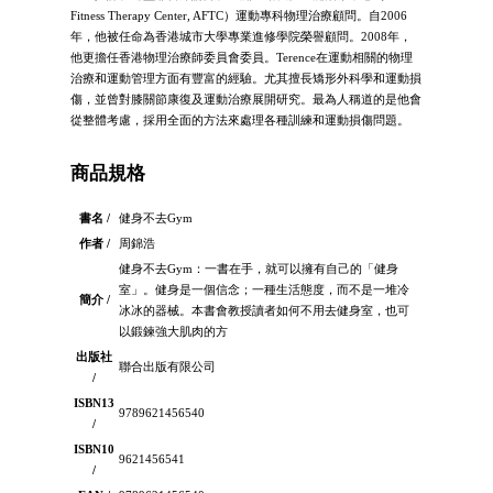
Fitness Therapy Center, AFTC）運動專科物理治療顧問。自2006
年，他被任命為香港城市大學專業進修學院榮譽顧問。2008年，
他更擔任香港物理治療師委員會委員。Terence在運動相關的物理
治療和運動管理方面有豐富的經驗。尤其擅長矯形外科學和運動損
傷，並曾對膝關節康復及運動治療展開研究。最為人稱道的是他會
從整體考慮，採用全面的方法來處理各種訓練和運動損傷問題。
商品規格
書名 /
健身不去Gym
作者 /
周錦浩
健身不去Gym：一書在手，就可以擁有自己的「健身
室」。健身是一個信念；一種生活態度，而不是一堆冷
簡介 /
冰冰的器械。本書會教授讀者如何不用去健身室，也可
以鍛鍊強大肌肉的方
出版社
聯合出版有限公司
/
ISBN13
9789621456540
/
ISBN10
9621456541
/