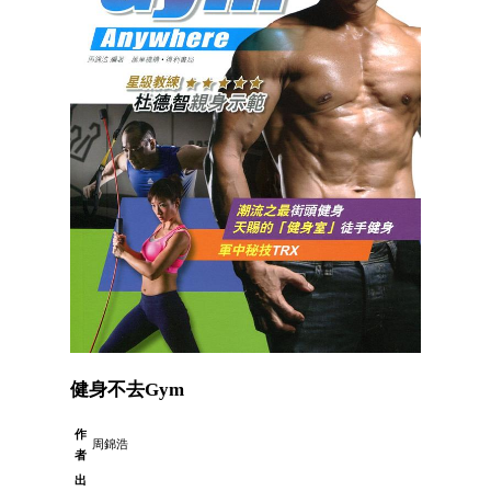
健身不去Gym
作
周錦浩
者
出