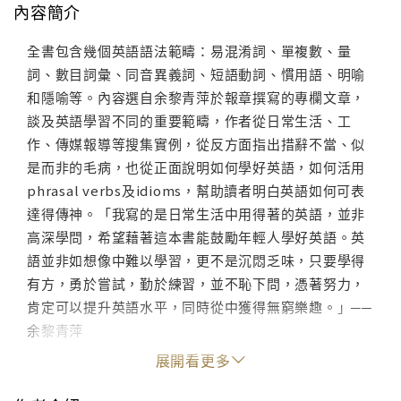
內容簡介
全書包含幾個英語語法範疇：易混淆詞、單複數、量
詞、數目詞彙、同音異義詞、短語動詞、慣用語、明喻
和隱喻等。內容選自余黎青萍於報章撰寫的專欄文章，
談及英語學習不同的重要範疇，作者從日常生活、工
作、傳媒報導等搜集實例，從反方面指出措辭不當、似
是而非的毛病，也從正面說明如何學好英語，如何活用
phrasal verbs及idioms，幫助讀者明白英語如何可表
達得傳神。「我寫的是日常生活中用得著的英語，並非
高深學問，希望藉著這本書能鼓勵年輕人學好英語。英
語並非如想像中難以學習，更不是沉悶乏味，只要學得
有方，勇於嘗試，勤於練習，並不恥下問，憑著努力，
肯定可以提升英語水平，同時從中獲得無窮樂趣。」──
余黎青萍
展開看更多