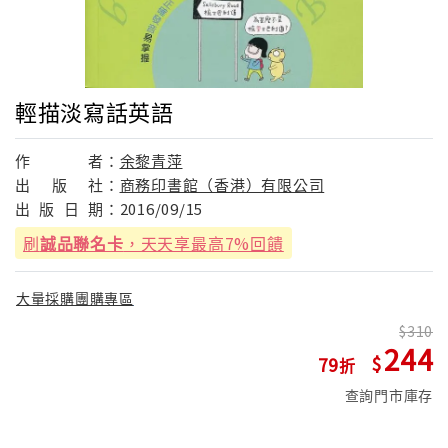
輕描淡寫話英語
作
者：
余黎青萍
出
版
社：
商務印書館（香港）有限公司
出
版
日
期：
2016/09/15
刷
誠品聯名卡
，天天享最高7%回饋
大量採購團購專區
310
244
79
查詢門市庫存