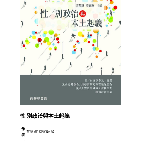
性 別政治與本土起義
作
黃慧貞/ 蔡寶瓊/ 編
者