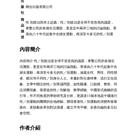
出
版
聯合出版有限公司
社
商
性 別政治與本土起義：性／別政治是全球不容忽視的議題，
品
牽繫公民的各個生活層面，更是近年兩岸三地的討論熱點。香
描
港由八十年代起集中在婦女運動，推演至今多元的性／別運
述
內容簡介
內容簡介 性／別政治是全球不容忽視的議題，牽繫公民的各個生
活層面，更是近年兩岸三地的討論熱點。香港由八十年代起集中在
婦女運動，推演至今多元的性／別運動，涵蓋女性、男性、同性戀
者、酷兒等不同性／別身分人士。本書針對社會時事、流行文化現
象、文學中關注的性／別爭議問題，如性騷擾、口靚模、整形、同
志消費現象、基督徒的性／別解放、教學經驗、中國形式婚姻的流
行等，作不同角度的學術研究及分析，更講述15個本地及中國進行
性／別運動的團體的在地經驗。體現香港性／別運動的演變和發展
路向，更鼓勵各界別對話溝通，建立平等平權、友善共融的多元社
會空間。
作者介紹