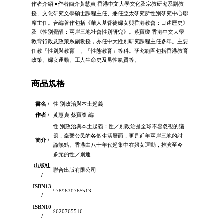
作者介紹 ■作者簡介黃慧貞 香港中文大學文化及宗教研究系副教
授、文化研究文學碩士課程主任、兼任亞太研究所性別研究中心聯
席主任。合編著作包括《華人基督徒婦女與香港教會：口述歷史》
及《性別覺醒：兩岸三地社會性別研究》。蔡寶瓊 香港中文大學
教育行政及政策系副教授，亦任中大性別研究課程主任多年。主要
任教「性別與教育」、「性態教育」等科。研究範圍包括香港教育
政策、婦女運動、工人生命史及男性氣質等。
商品規格
書名 /
性 別政治與本土起義
作者 /
黃慧貞 蔡寶瓊 編
性 別政治與本土起義：性／別政治是全球不容忽視的議
題，牽繫公民的各個生活層面，更是近年兩岸三地的討
簡介 /
論熱點。香港由八十年代起集中在婦女運動，推演至今
多元的性／別運
出版社
聯合出版有限公司
/
ISBN13
9789620765513
/
ISBN10
9620765516
/