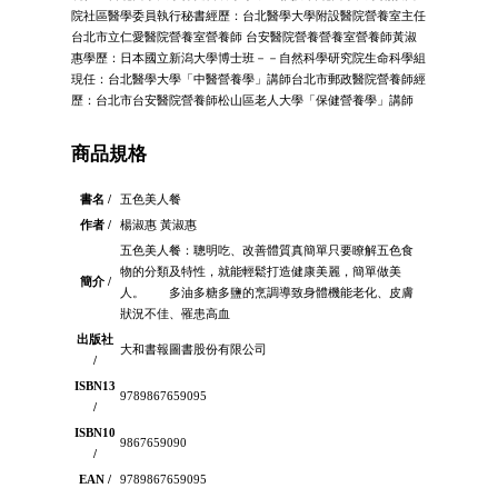
院社區醫學委員執行秘書經歷：台北醫學大學附設醫院營養室主任
台北市立仁愛醫院營養室營養師 台安醫院營養營養室營養師黃淑
惠學歷：日本國立新潟大學博士班－－自然科學研究院生命科學組
現任：台北醫學大學「中醫營養學」講師台北市郵政醫院營養師經
歷：台北市台安醫院營養師松山區老人大學「保健營養學」講師
商品規格
書名 /
五色美人餐
作者 /
楊淑惠 黃淑惠
五色美人餐：聰明吃、改善體質真簡單只要瞭解五色食
物的分類及特性，就能輕鬆打造健康美麗，簡單做美
簡介 /
人。 多油多糖多鹽的烹調導致身體機能老化、皮膚
狀況不佳、罹患高血
出版社
大和書報圖書股份有限公司
/
ISBN13
9789867659095
/
ISBN10
9867659090
/
EAN /
9789867659095