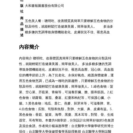
出
版
大和書報圖書股份有限公司
社
商
五色美人餐：聰明吃、改善體質真簡單只要瞭解五色食物的分
品
類及特性，就能輕鬆打造健康美麗，簡單做美人。 多油多
描
糖多鹽的烹調導致身體機能老化、皮膚狀況不佳、罹患高血
述
內容簡介
內容簡介 聰明吃、改善體質真簡單只要瞭解五色食物的分類及特
性，就能輕鬆打造健康美麗，簡單做美人。 多油多糖多鹽的烹調
導致身體機能老化、皮膚狀況不佳、罹患高血壓、冠心病、高血脂
症的機率節節上升，為了抗老化、永保好氣色、維護身體健康，運
用五色食物烹調，已成為一種吃的新趨勢，只要瞭解五色食物的分
類及特性，就能輕鬆打造健康美麗，簡單做美人。1.綠色食物：菠
菜、空心菜、芥藍菜、青椒等，可滋養肝臟、膽、眼和筋肌。2.紅
色食物：胡蘿蔔、蕃茄、桑葚、紅棗和枸杞等，可保護心臟、小
腸。3.黃色食物：地瓜、薏仁、燕麥、胚芽米等，可滋養脾、胃。
4.白色食物：瓜類、筍類和魚類，對肺、大腸、鼻、皮膚有益。5.
黑色食物：香菇、髮菜、海帶、黑棗、黑木耳等，對腎、骨、生殖
器官、耳有幫助。本書共6個章節，分別設計出簡單好做的5色食譜
及混合食譜。作者簡介楊淑惠學歷：台北醫學大學藥學研究所博士
現任：台北醫學大學保健營養學系助理教授 台北醫學大學附設醫