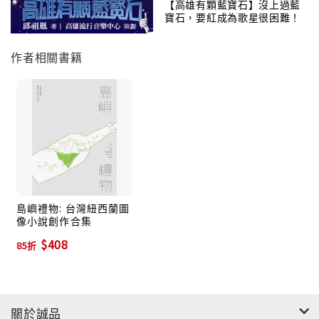
Waka，漂洋過海，到另外一座島嶼上和他們交朋友。
【高雄有顆藍寶石】沒上過藍
寶石，要紅成為歌星很困難！
「我想和你交換禮物……」好讓緣份延過海洋。
作者相關書籍
台灣、紐西蘭，兩座島嶼。國土千萬里相隔南太平洋對
角線。
六位漫畫家，以圖贈友抹去地圖標示的距離。
他們分別到這去那，參訪了彼此的國度，互相詢問彼此
“what are you interested in？”
別後，交互送給對方的心意，
或者說那些為平生此期一會留下念想的數份信物們，
成就了這本書化為／畫為國與國、島與島之間最詩情畫
意的傾情告白。
島嶼禮物: 台灣紐西蘭圖
像小說創作合集
【關於島嶼對望—台紐作家合創計畫】
$408
85折
台灣和紐西蘭各自甄選三位圖像小說家，在2014年的10
月於奧克蘭登場，由台灣圖像小說家前往奧克蘭進行駐
村，在當地和紐西蘭圖像小說家交流討論與創作。第二
關於誠品
階段活動在2015年的2月於台北進行，紐西蘭的三位圖