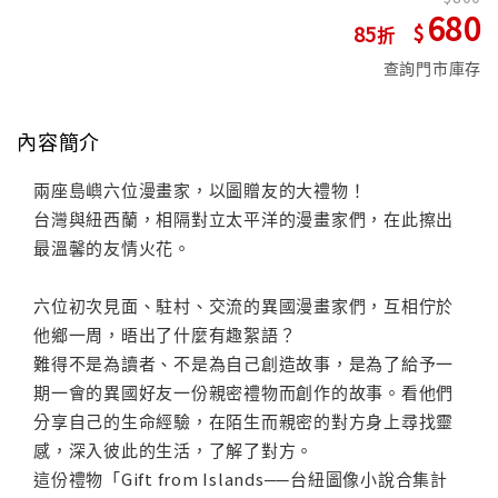
680
85
查詢門市庫存
內容簡介
兩座島嶼六位漫畫家，以圖贈友的大禮物！
台灣與紐西蘭，相隔對立太平洋的漫畫家們，在此擦出
最溫馨的友情火花。
六位初次見面、駐村、交流的異國漫畫家們，互相佇於
他鄉一周，晤出了什麼有趣絮語？
難得不是為讀者、不是為自己創造故事，是為了給予一
期一會的異國好友一份親密禮物而創作的故事。看他們
分享自己的生命經驗，在陌生而親密的對方身上尋找靈
感，深入彼此的生活，了解了對方。
這份禮物「Gift from Islands──台紐圖像小說合集計