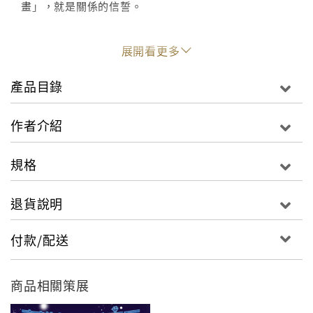
畫」，就是關係的信誓。
共計18篇短篇漫畫，拉牽人心成環，在隙中窺知漫畫家
展開看更多
們最貼近真實生活的感性。61Chi兒時的寵物、安哲的
風景凝視、小莊最愛的家人、Ant的第五代華裔幻想、
產品目錄
Rachel詩意的心靈意境、Tim的酒國豪情……一一在此
納入懷中。
作者介紹
2014年10月在奧克蘭、2015年2月在台北。
規格
台灣與紐西蘭，兩個島嶼國度各選三名，交換駐村。六
位風格各異的漫畫家，在彼此的國度交流分享的友情故
退貨說明
事！本書為十八篇短篇故事的合輯，是六位作者互相交
換給異國朋友的「禮物」，屬於漫畫家們友情關係的信
付款/配送
物。
題旨或許是想分享給對方的生命經驗，或許是在對方身
上看到的興味之處，或許是分享異地感悟，有生活的風
商品相關策展
景也有想像空間的連結。讓我們乘坐漫畫家打造的