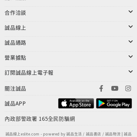
像小說家來到台灣駐村，並在臺北國際書展展出交流過
合作洽談
程記錄與作品初步構想。
「島嶼對望──台紐作家合創計畫」為台紐深度文化交流
誠品線上
的先期工作，六位作者在駐村過程中發想出「禮物」的
創作主題，將漫畫作為禮物送給對方。
誠品通路
營業據點
訂閱誠品線上電子報
關注誠品
誠品APP
內政部警政署
165全民防騙網
誠品線上eslite.com - powered by 誠品生活 / 誠品書店 / 誠品物流 | 誠品