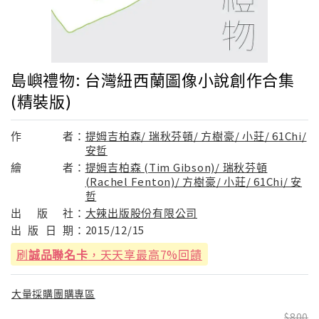
島嶼禮物: 台灣紐西蘭圖像小說創作合集
(精裝版)
作
者：
提姆吉柏森/ 瑞秋芬頓/ 方樹豪/ 小莊/ 61Chi/
安哲
繪
者：
提姆吉柏森 (Tim Gibson)/ 瑞秋芬頓
(Rachel Fenton)/ 方樹豪/ 小莊/ 61Chi/ 安
哲
出
版
社：
大辣出版股份有限公司
出
版
日
期：
2015/12/15
刷
誠品聯名卡
，天天享最高7%回饋
大量採購團購專區
800