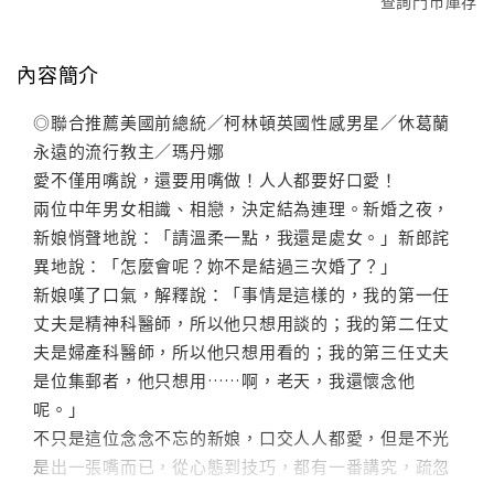
查詢門市庫存
內容簡介
◎聯合推薦美國前總統／柯林頓英國性感男星／休葛蘭
永遠的流行教主／瑪丹娜
愛不僅用嘴說，還要用嘴做！人人都要好口愛！
兩位中年男女相識、相戀，決定結為連理。新婚之夜，
新娘悄聲地說：「請溫柔一點，我還是處女。」新郎詫
異地說：「怎麼會呢？妳不是結過三次婚了？」
新娘嘆了口氣，解釋說：「事情是這樣的，我的第一任
丈夫是精神科醫師，所以他只想用談的；我的第二任丈
夫是婦產科醫師，所以他只想用看的；我的第三任丈夫
是位集郵者，他只想用……啊，老天，我還懷念他
呢。」
不只是這位念念不忘的新娘，口交人人都愛，但是不光
是出一張嘴而已，從心態到技巧，都有一番講究，疏忽