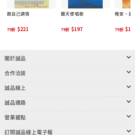
場，是因為「口交，是做愛之中最重要的樂趣，具有便
跟自己調情
聽天使唱歌
晚安，憂
利、花樣多、靈活、搔到癢處的優點。而且舌頭，加上
唇的助陣，本來就比性器官靈活，可以做出各種取悅對
$221
$197
$19
79折
79折
79折
方的動作，還真呼應了那句廣告詞『上沖下洗，左搓右
揉』。」
第一本專為華文讀者而寫的口交指南不管是翻譯或著
作，在中文出版品中，還沒有一本專門講「口交」的
關於誠品
書，這也是許佑生創作這本書的動機之一。這本書的出
版，將成為第一本為華文讀者所寫的口交專門書，許佑
合作洽談
生融合不少國外相關書籍的觀點並截長補短，少了翻譯
書的文化差異，多了中文書寫的流暢優美。文中加入不
誠品線上
少他個人的經驗與心得，讀來相當親切幽默。
誠品通路
營業據點
訂閱誠品線上電子報