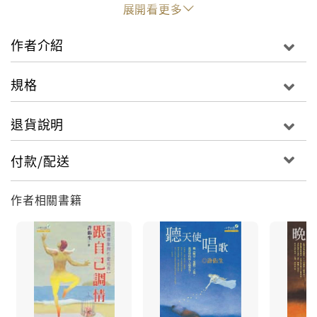
不得的。本書針對「快火」男性與「文火」女性，分別
展開看更多
傳授不同的對應技巧，請讀者自己來體會何謂「推石
磨」、「浸茶包」、「恭喜發財」（出自〈男性技巧
作者介紹
篇〉）？什麼又是「五味雞」、「磨珍珠」、「包水
餃」（出自〈女性技巧篇〉）？想挑戰高難度的「深喉
規格
嚨」，該如何入口？什麼樣的體位較容易進行？還能搭
配什麼花式玩法？都將一一探討。
退貨說明
除了實用技巧，書中對於口交主題，力求面面俱到，含
蓋了歷史典故、生理、心理準備、健康等角度，完整呈
付款/配送
現口交的面面觀。並由漫畫家蔡虫繪製生動的插圖，讓
讀者一目了然，操演容易。
作者相關書籍
或許有人只懂得一招半式行走江湖，所以希望突破；有
人壓根沒想過這種事還能玩出麼新花樣，渴求新知；不
管是補強現有的技術，或學習新鮮的花招，大家都將在
本書中獲得滿意的答案。
性學博士許佑生首部性學著作擅長情慾書寫的作家許佑
生，近年來鑽研性學領域，並取得性學博士學位，本書
就是他獻給華人讀者的重量級性學著作。以口交作為開