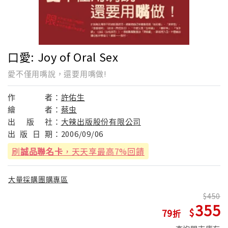
口愛: Joy of Oral Sex
愛不僅用嘴說，還要用嘴做!
作
者：
許佑生
繪
者：
蔡虫
出
版
社：
大辣出版股份有限公司
出
版
日
期：
2006/09/06
刷
誠品聯名卡
，天天享最高7%回饋
大量採購團購專區
450
355
79