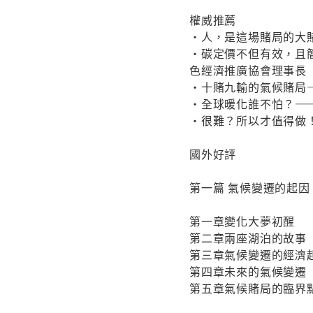
權威推薦
・人，是這場賭局的大
・碳定價不但有效，且
色經濟推廣協會理事長
・十賭九輸的氣候賭局
・全球暖化誰不怕？—
・很難？所以才值得做
國外好評
第一篇 氣候變遷的起因
第一章變化大夢初醒
第二章兩座湖泊的故事
第三章氣候變遷的經濟
第四章未來的氣候變遷
第五章氣候賭局的臨界