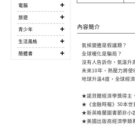
電腦
旅遊
內容簡介
青少年
生活風格
氣候變遷是假議題？
全球暖化是騙局？
簡體書
沒有人告訴你，氣溫升
未來10年，熱壓力將使8
地球升溫4度，全球經濟
★諾貝爾經濟學獎得主
★《金融時報》50本世
★新英格蘭圖書節非小
★美國出版商經濟學類