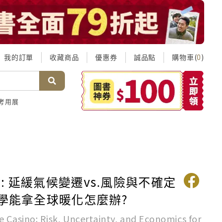
我的訂單
收藏商品
優惠券
誠品點
購物車(
)
0
考用展
: 延緩氣候變遷vs.風險與不確定
濟學能拿全球暖化怎麼辦?
e Casino: Risk, Uncertainty, and Economics for