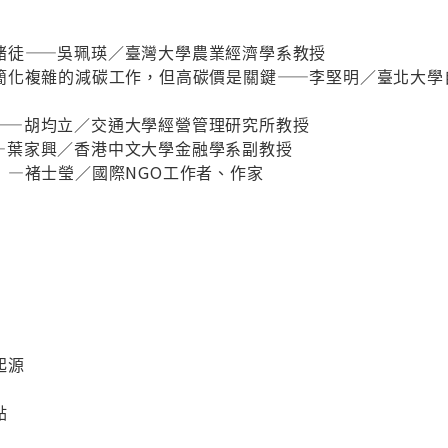
賭徒——吳珮瑛／臺灣大學農業經濟學系教授
簡化複雜的減碳工作，但高碳價是關鍵——李堅明／臺北大學
——胡均立／交通大學經營管理研究所教授
—葉家興／香港中文大學金融學系副教授
！—褚士瑩／國際NGO工作者、作家
起源
點