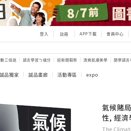
登入
APP下載
會員中心
註冊
點數三倍送
語言學習ㄅ級分
迎新開鞋祭
清爽肌膚美學
開學語言
誠品獨家
誠品畫廊
活動專區
expo
氣候賭局
性, 經
The Climat