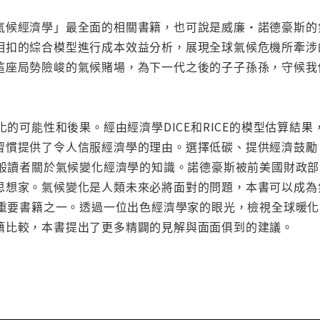
氣候經濟學」最全面的相關書籍，也可說是威廉・諾德豪斯的
相扣的綜合模型進行成本效益分析，展現全球氣候危機所牽涉
這座局勢險峻的氣候賭場，為下一代之後的子子孫孫，守候我
變化的可能性和後果。經由經濟學DICE和RICE的模型估算
習慣提供了令人信服經濟學的理由。選擇低碳、提供經濟鼓勵
和一般讀者關於氣候變化經濟學的知識。諾德豪斯被前美國財政
思想家。氣候變化是人類未來必將面對的問題，本書可以成為
暖化重要書籍之一。透過一位出色經濟學家的眼光，檢視全球暖
籍比較，本書提出了更多精闢的見解與面面俱到的建議。