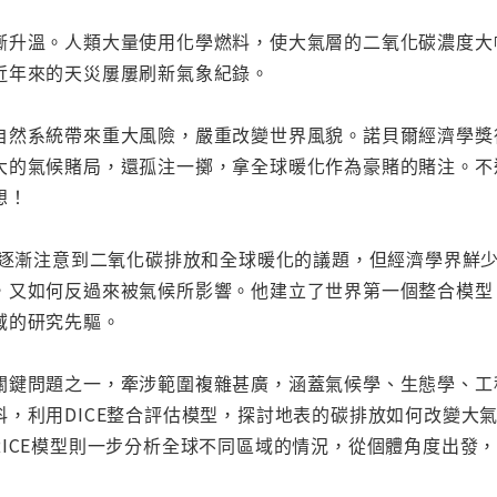
漸升溫。人類大量使用化學燃料，使大氣層的二氧化碳濃度大
近年來的天災屢屢刷新氣象紀錄。
自然系統帶來重大風險，嚴重改變世界風貌。諾貝爾經濟學獎
大的氣候賭局，還孤注一擲，拿全球暖化作為豪賭的賭注。不
想！
學界逐漸注意到二氧化碳排放和全球暖化的議題，但經濟學界鮮
，又如何反過來被氣候所影響。他建立了世界第一個整合模型
域的研究先驅。
關鍵問題之一，牽涉範圍複雜甚廣，涵蓋氣候學、生態學、工
科，利用DICE整合評估模型，探討地表的碳排放如何改變大
RICE模型則一步分析全球不同區域的情況，從個體角度出發