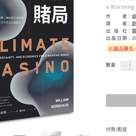
a Warming
作
者：
譯
者：
出
版
社：
出
版
日
期：
2
刷
誠品聯名
數量
付款/配送