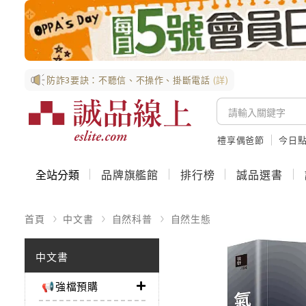
防詐3要訣：不聽信、不操作、掛斷電話
(詳)
禮享偶爸節
今日
全站分類
品牌旗艦館
排行榜
誠品選書
首頁
中文書
自然科普
自然生態
中文書
📢強檔預購