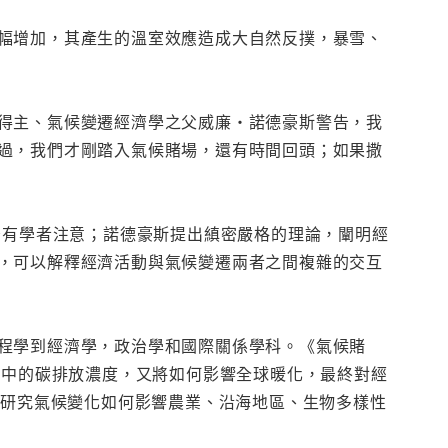
幅增加，其產生的溫室效應造成大自然反撲，暴雪、
得主、氣候變遷經濟學之父威廉・諾德豪斯警告，我
過，我們才剛踏入氣候賭場，還有時間回頭；如果撒
少有學者注意；諾德豪斯提出縝密嚴格的理論，闡明經
，可以解釋經濟活動與氣候變遷兩者之間複雜的交互
程學到經濟學，政治學和國際關係學科。《氣候賭
氣中的碳排放濃度，又將如何影響全球暖化，最終對經
，研究氣候變化如何影響農業、沿海地區、生物多樣性