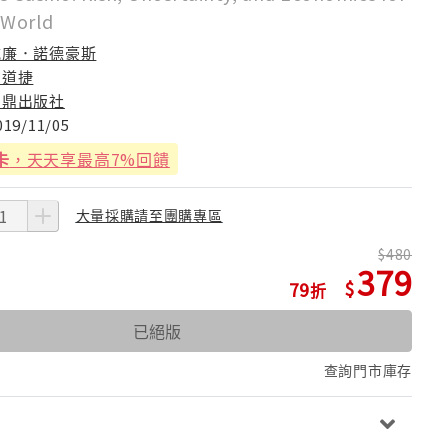
 World
威廉．諾德豪斯
劉道捷
寶鼎出版社
019/11/05
卡
，天天享最高7%回饋
大量採購請至團購專區
480
379
79
已絕版
查詢門市庫存