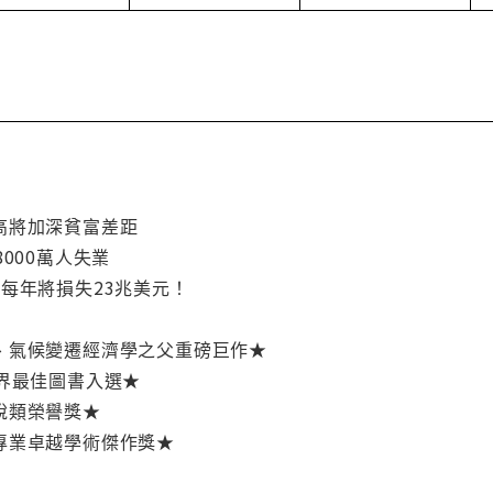
高將加深貧富差距
000萬人失業
每年將損失23兆美元！
、氣候變遷經濟學之父重磅巨作★
界最佳圖書入選★
說類榮譽獎★
專業卓越學術傑作獎★