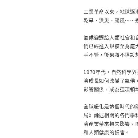
工業革命以來，地球逐
乾旱、洪災、颶風⋯⋯
氣候變遷給人類社會和
們已經進入規模至為龐
手不管，後果將不堪設
1970年代，自然科
濟成長如何改變了氣候
影響關係，成為這項領
全球暖化是這個時代的
局》論述相關的各門學
濟產業帶來損失影響。
和人類健康的損害。