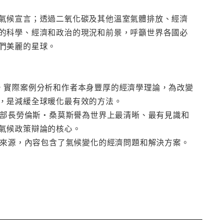
氣候宣言；透過二氧化碳及其他溫室氣體排放、經濟
的科學、經濟和政治的現況和前景，呼籲世界各國必
們美麗的星球。
結果，實際案例分析和作者本身豐厚的經濟學理論，為改變
，是減緩全球暖化最有效的方法。
部部長勞倫斯・桑莫斯譽為世界上最清晰、最有見識和
氣候政策辯論的核心。
化來源，內容包含了氣候變化的經濟問題和解決方案。