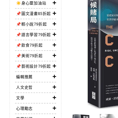
☀️身心靈加油站
📌圖文漫畫85折起
📌輕小說79折起
📌語言學習79折起
📌飲食79折起
📌美術79折起
📌藝術設計79折起
編輯推薦
人文史哲
文學
心理勵志