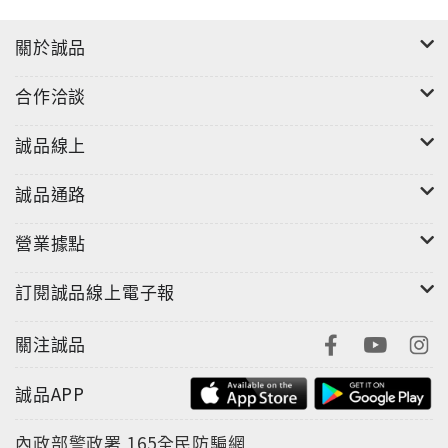
體系、國際衝突、傳染病、氣候變遷、移民的潛在危
關於誠品
機，在在提醒：第二次文藝復興在即，後人如何評價我
們這一世代，完全取決於我們如何發揮天才的潛能，控
合作洽談
制風險的傷害。 《發現時代》一書剖析時代危機，幫助
我們認清時勢、再塑文明，期許世人為今後的500年立
誠品線上
下不朽的智慧典藏。●本書結合數據分析與歷史證據，將
1450年至1550年的文藝復興時代，跟1990年起的當代
誠品通路
歷史發展，進行了精采且有趣的對照與比較。切入點令
人耳目一新。●文筆行雲流水，充滿中古世紀歐洲歷史事
營業據點
件的脈絡與細節，是一場知性的饗宴。●本書探討政治、
經濟、財富分配、教育、文化、科技、醫藥等層面，旁
訂閱誠品線上電子報
徵博引，對全球局勢進行剖析與建言，幫助我們在極速
變動的數位時代，建立安身立命與一展長才的態度與觀
關注誠品
點。
誠品APP
內政部警政署
165全民防騙網