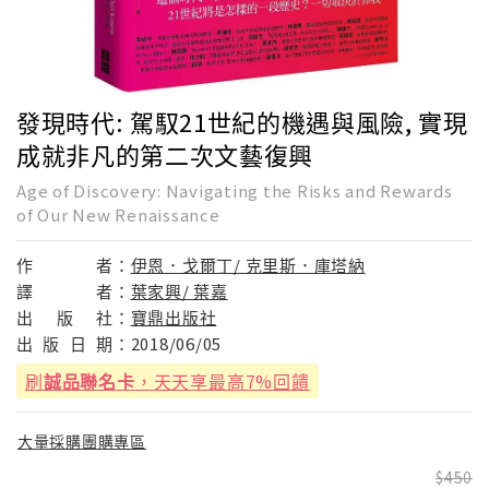
發現時代: 駕馭21世紀的機遇與風險, 實現
成就非凡的第二次文藝復興
Age of Discovery: Navigating the Risks and Rewards
of Our New Renaissance
作
者：
伊恩．戈爾丁/ 克里斯．庫塔納
譯
者：
葉家興/ 葉嘉
出
版
社：
寶鼎出版社
出
版
日
期：
2018/06/05
刷
誠品聯名卡
，天天享最高7%回饋
大量採購團購專區
450