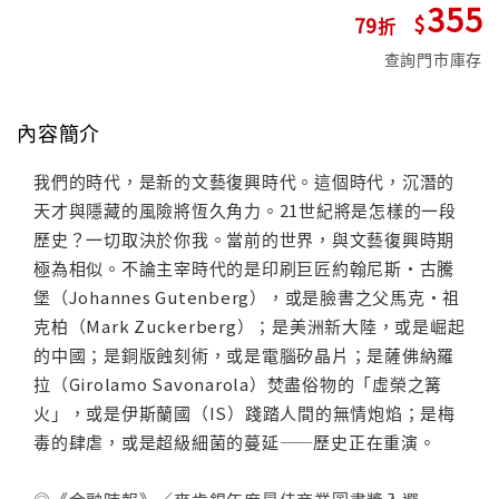
355
79
查詢門市庫存
內容簡介
我們的時代，是新的文藝復興時代。這個時代，沉潛的
天才與隱藏的風險將恆久角力。21世紀將是怎樣的一段
歷史？一切取決於你我。當前的世界，與文藝復興時期
極為相似。不論主宰時代的是印刷巨匠約翰尼斯・古騰
堡（Johannes Gutenberg），或是臉書之父馬克・祖
克柏（Mark Zuckerberg）；是美洲新大陸，或是崛起
的中國；是銅版蝕刻術，或是電腦矽晶片；是薩佛納羅
拉（Girolamo Savonarola）焚盡俗物的「虛榮之篝
火」，或是伊斯蘭國（IS）踐踏人間的無情炮焰；是梅
毒的肆虐，或是超級細菌的蔓延——歷史正在重演。