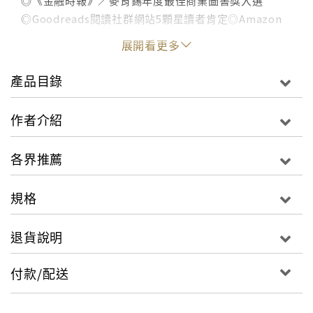
◎《金融時報》／麥肯錫年度最佳商業圖書獎入選
◎Goodreads閱讀社群網站5顆星讀者肯定◎Amazon
網路書店4.5顆星熱烈好評◎聯合推薦《衛報》《赫芬頓
展開看更多
郵報》 牛津大學的伊恩‧戈爾丁（Ian Goldin）及克里
斯‧庫塔納（Chris Kutarna）觀察今日世界的創新熱
產品目錄
帶，從中瞥見了500年前的知識與藝術殿堂——佛羅倫
斯。二位作者認為，我們這個時代是「大發現的時
作者介紹
代」，堪比輝煌璀璨的文藝復興時期。隨著科技日新月
異、醫藥蓬勃發展、經濟繁榮發達、新媒體的產生以及
各界推薦
人口流動，教育水準、人均壽命提高了；資訊串連全
球，不同的思想帶來新的觀點。但是，發展的代價是什
規格
麼？為什麼時代進步了，我們卻活得愈來愈焦慮，覺得
世界是這麼的不平等？ 最好的時代，也可能是最糟糕的
退貨說明
時代。全球共融帶來新的繁榮，也引發新的弊端：財富
分配不均、政治腐敗、疾病傳播、宗教狂熱、種族戰
付款/配送
爭，21世紀正以各種史無前例的風險，挑戰人類的極
限。本書從天文學、建築、海陸貿易、藝術、基因工
程、量子力學、人工智慧等領域的重大發展，論至金融