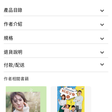
只有四位數字的戶頭，可能造就富豪傳奇嗎？
你，還在害怕未來不知道該如何走下去嗎？
產品目錄
心靈財富女神告訴你，
只要你敢要，你就一定能得到！
作者介紹
這是心靈財富女神王宥忻的故事，
規格
也可以是你的故事！
退貨說明
這世界上對你最有影響力的人，不是總統，不是上帝，
也不是你的父母，而是你自己。只要願意學習，願意挑
付款/配送
戰自己，日入萬元只是剛好而已，成就富裕人生不是
夢！
作者相關書籍
成功最重要的是工具，但最基本的，卻是你這個
「人」。
你的觀念對了，也建立了信念，並且願意行動再行動，
好的系統才能成為你的成功加速器。