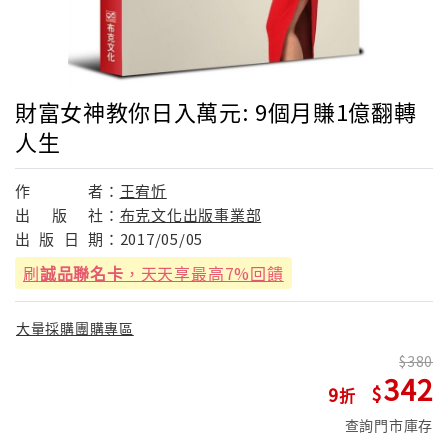
財富女神教你日入萬元: 9個月賺1億翻轉
人生
作
者：
王宥忻
出
版
社：
布克文化出版事業部
出
版
日
期：
2017/05/05
刷
誠品聯名卡
，天天享最高7%回饋
大量採購團購專區
380
342
9
查詢門市庫存