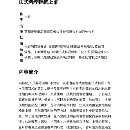
法式料理輕鬆上桌
作
里維
者
出
版
英屬蓋曼群島商家庭傳媒股份有限公司城邦分公司
社
商
里維的巴黎餐桌: 在家也可以吃到主廚級幸福滋味, 從前菜、
品
湯品、主菜到甜點, 40道法式料理輕鬆上桌：'只要電磁爐+小
描
烤箱，在家也能完成道地的法式料理！每次欣賞TLC的節目
述
內容簡介
內容簡介 只要電磁爐+小烤箱，在家也能完成道地的法式料理！每
次欣賞TLC的節目，總是羨慕不已嗎？再也不用等到出國才能品嘗
道地的歐式料理滋味，跟著里維，讓我們從食材開始，一步步進入
真正的歐洲料理。餐桌上，可以看到標準的前菜（熱前菜）、主餐
與甜點的搭配；鹹派、茄汁海鮮義大利麵、法式玫瑰醬佐鮮蝦雞柳
輪番上陣，當然還有剛果巧克力球、瑪德蓮等派對小點等著你品
嘗。除了道地的餐點外，更有里維運用台灣食材變化而成的創意料
理，如馬鞭草＋鳳梨，小茴香＋水蜜桃的精采搭配。上菜的時候，
更可以看見里維挑選餐具的巧思，擺盤的技巧，皆可運用在生活之