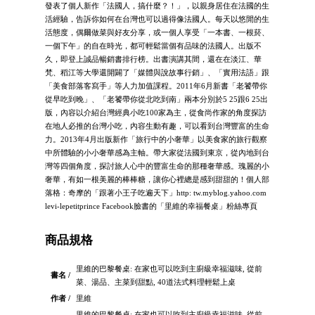
發表了個人新作「法國人，搞什麼？！」，以親身居住在法國的生
活經驗，告訴你如何在台灣也可以過得像法國人。每天以悠閒的生
活態度，偶爾做菜與好友分享，或一個人享受「一本書、一根菸、
一個下午」的自在時光，都可輕鬆當個有品味的法國人。出版不
久，即登上誠品暢銷書排行榜。出書演講其間，還在在淡江、華
梵、稻江等大學還開闢了「媒體與說故事行銷」、「實用法語」跟
「美食部落客寫手」等人力加值課程。2011年6月新書「老饕帶你
從早吃到晚」、「老饕帶你從北吃到南」兩本分別於5 25跟6 25出
版，內容以介紹台灣經典小吃100家為主，從食尚作家的角度探訪
在地人必推的台灣小吃，內容生動有趣，可以看到台灣豐富的生命
力。2013年4月出版新作「旅行中的小奢華」以美食家的旅行觀察
中所體驗的小小奢華感為主軸。帶大家從法國到東京，從內地到台
灣等四個角度，探討旅人心中的豐富生命的那種奢華感。瑰麗的小
奢華，有如一根美麗的棒棒糖，讓你心裡總是感到甜甜的！個人部
落格：奇摩的「跟著小王子吃遍天下」http: tw.myblog.yahoo.com
levi-lepetitprince Facebook臉書的「里維的幸福餐桌」粉絲專頁
商品規格
里維的巴黎餐桌: 在家也可以吃到主廚級幸福滋味, 從前
書名 /
菜、湯品、主菜到甜點, 40道法式料理輕鬆上桌
作者 /
里維
里維的巴黎餐桌: 在家也可以吃到主廚級幸福滋味, 從前