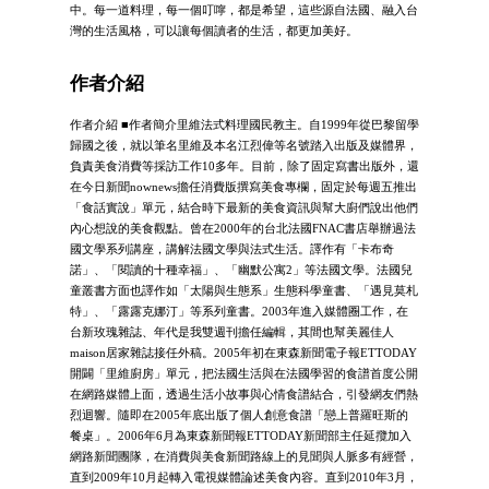
中。每一道料理，每一個叮嚀，都是希望，這些源自法國、融入台
灣的生活風格，可以讓每個讀者的生活，都更加美好。
作者介紹
作者介紹 ■作者簡介里維法式料理國民教主。自1999年從巴黎留學
歸國之後，就以筆名里維及本名江烈偉等名號踏入出版及媒體界，
負責美食消費等採訪工作10多年。目前，除了固定寫書出版外，還
在今日新聞nownews擔任消費版撰寫美食專欄，固定於每週五推出
「食話實說」單元，結合時下最新的美食資訊與幫大廚們說出他們
內心想說的美食觀點。曾在2000年的台北法國FNAC書店舉辦過法
國文學系列講座，講解法國文學與法式生活。譯作有「卡布奇
諾」、「閱讀的十種幸福」、「幽默公寓2」等法國文學。法國兒
童叢書方面也譯作如「太陽與生態系」生態科學童書、「遇見莫札
特」、「露露克娜汀」等系列童書。2003年進入媒體圈工作，在
台新玫瑰雜誌、年代是我雙週刊擔任編輯，其間也幫美麗佳人
maison居家雜誌接任外稿。2005年初在東森新聞電子報ETTODAY
開闢「里維廚房」單元，把法國生活與在法國學習的食譜首度公開
在網路媒體上面，透過生活小故事與心情食譜結合，引發網友們熱
烈迴響。隨即在2005年底出版了個人創意食譜「戀上普羅旺斯的
餐桌」。2006年6月為東森新聞報ETTODAY新聞部主任延攬加入
網路新聞團隊，在消費與美食新聞路線上的見聞與人脈多有經營，
直到2009年10月起轉入電視媒體論述美食內容。直到2010年3月，