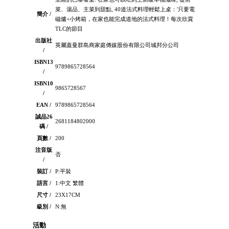
菜、湯品、主菜到甜點, 40道法式料理輕鬆上桌：'只要電
簡介 /
磁爐+小烤箱，在家也能完成道地的法式料理！每次欣賞
TLC的節目
出版社
英屬蓋曼群島商家庭傳媒股份有限公司城邦分公司
/
ISBN13
9789865728564
/
ISBN10
9865728567
/
EAN /
9789865728564
誠品26
2681184802000
碼 /
頁數 /
200
注音版
否
/
裝訂 /
P:平裝
語言 /
1:中文 繁體
尺寸 /
23X17CM
級別 /
N:無
活動