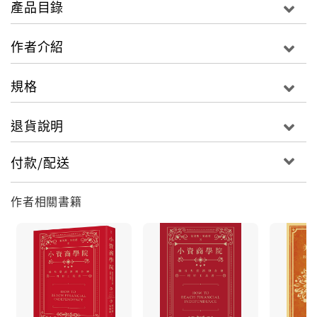
產品目錄
在市場中所看到、學到的好觀念與好方法。這些成功且
幸福的投資人，通常有幾個共同的特質。首先，求知欲
作者介紹
旺盛，永遠好學不倦。因為停止學習，就是讓自己不再
具備與未來世界共同生活的技能。當你不具備未來生活
規格
的技能，又怎能保護得了資產呢？
退貨說明
付款/配送
其次，永遠保持一顆年輕的心，與探索未知的勇氣。因
為這群人深知，最有爆發力的財富，往往都藏在未知的
作者相關書籍
世界裡。
最後一點，也是貫穿整本書的一個重要精神，那就是：
要有長遠的準備。投資這件事，無論成敗，都是一輩子
的功課。敗了，要設法賺回來；成了，也得好好守著。