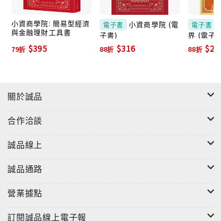
成功投資者，不會短視地只想著眼前的利益，相反的，
他們都有足夠的耐心，等待長期的果實。
小資商學院: 簡易型經濟
小資商學院 (電
電子書
電子書
與金融理財工具書
子書)
界 (電子書
$395
$316
$21
79折
88折
88折
這本書不花太多篇幅，重複別的理財書已經介紹過的方
法。這本書想談的，是作者這些年來從優秀投資者身
關於誠品
上，所觀察、學習、領悟的成功之道。這些成功道理非
常關鍵，但很可能直到今天，你都很少聽到有人談起。
合作洽談
可是輸家和贏家之間，往往就是這麼一點點的差距。
誠品線上
誠品通路
作者希望本書能帶給讀者正面影響，一同來到投資的美
麗境界，擁有豐富幸福的人生與投資之路。
營業據點
訂閱誠品線上電子報