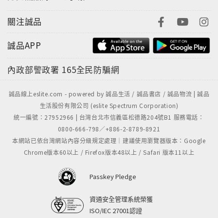
股市金釵投資筆記：
◎工作有壓力，千萬別投資！規律生活，是投資成功的
關注誠品
第一步
◎學習停損，培養面對虧損的勇氣
誠品APP
◎先理好財，千萬別用借來的錢買股票
內政部警政署
165全民防騙網
◎當你懶得獨立思考，把錢放銀行就好
◎買股票看價值，賣股票看價格
◎老是賠錢？那就退場休息一下
誠品線上eslite.com - powered by 誠品生活 / 誠品書店 / 誠品物流 | 誠品
生活股份有限公司 (eslite Spectrum Corporation)
統一編號：27952966 | 台灣台北市信義區松德路204號B1 服務電話：
0800-666-798／+886-2-8789-8921
本網站已依台灣網站內容分級規定處理｜建議使用瀏覽器版本：Google
Chrome版本60以上 / Firefox版本48以上 / Safari 版本11以上
Passkey Pledge
資通安全管理系統榮獲
ISO/IEC 27001認證