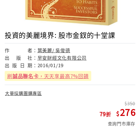
投資的美麗境界: 股市金釵的十堂課
作
者：
葉美麗/ 吳俊德
出
版
社：
早安財經文化有限公司
出
版
日
期：
2016/01/19
刷
誠品聯名卡
，天天享最高7%回饋
大量採購團購專區
350
276
79
查詢門市庫存