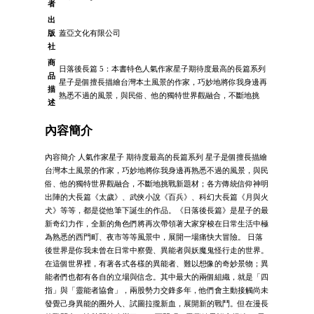
者
出
版
蓋亞文化有限公司
社
商
日落後長篇 5：本書特色人氣作家星子期待度最高的長篇系列
品
星子是個擅長描繪台灣本土風景的作家，巧妙地將你我身邊再
描
熟悉不過的風景，與民俗、他的獨特世界觀融合，不斷地挑
述
內容簡介
內容簡介 人氣作家星子 期待度最高的長篇系列 星子是個擅長描繪
台灣本土風景的作家，巧妙地將你我身邊再熟悉不過的風景，與民
俗、他的獨特世界觀融合，不斷地挑戰新題材；各方傳統信仰神明
出陣的大長篇《太歲》、武俠小說《百兵》、科幻大長篇《月與火
犬》等等，都是從他筆下誕生的作品。《日落後長篇》是星子的最
新奇幻力作，全新的角色們將再次帶領著大家穿梭在日常生活中極
為熟悉的西門町、夜市等等風景中，展開一場痛快大冒險。 日落
後世界是你我未曾在日常中察覺、異能者與妖魔鬼怪行走的世界。
在這個世界裡，有著各式各樣的異能者、難以想像的奇妙景物；異
能者們也都有各自的立場與信念。其中最大的兩個組織，就是「四
指」與「靈能者協會」，兩股勢力交鋒多年，他們會主動接觸尚未
發覺己身異能的圈外人、試圖拉攏新血，展開新的戰鬥。但在漫長