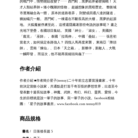
的戰鬥中，情勢開始改變了⋯⋯ 西門町，黑夢結界祕密揭曉！ 天
才人類結界師＋矮小醜陋的怪物， 超越想像的黑暗歷史。 整個城
市逐漸融合為一體， 原本的道路巷弄， 則變成四通八達的隧道，
猶如蟻穴一般。 西門町，一棟還在不斷長高的大樓， 黑夢的起源
地。 大狐魔被俘虜至此， 這裡還隱藏著那些奇詭的故事呢？ 晝之
光地下堡壘，各國頭目集結。 英國「紳士」「淑女」、美國的
「龐克」「巫師」， 泰國「拉瑪伸」、中國「蠱姑」⋯⋯ 張意初
當老大，如何搞定各路強人？ 四指人馬再度來襲， 東南亞「降頭
師」、雲南「煉仙」、日本「天之籟」， 新夥伴，新敵人，大戰
一觸即發， 而這次，他不能再當縮頭烏龜了⋯⋯
作者介紹
作者介紹 ■作者簡介星子(teensy)二十年前立志要當漫畫家，十年
前決定當個小說家，共通點是打造千奇百怪的夢想世界，出道至今
發表數十篇長短故事，神魔、武俠、奇幻、科幻、靈異、愛情，今
生的目標就是說一輩子的故事、寫一輩子的小說。facebook粉絲
團：「星子的故事書房」www.facebook.com teensy819
商品規格
書名 /
日落後長篇 5