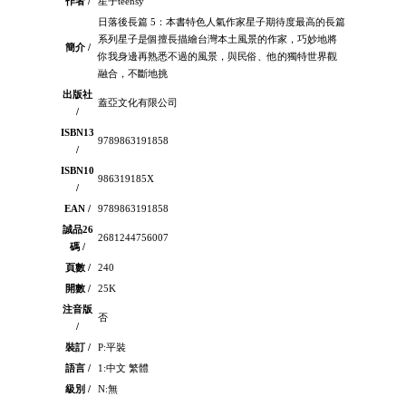
作者 /
星子teensy
日落後長篇 5：本書特色人氣作家星子期待度最高的長篇
系列星子是個擅長描繪台灣本土風景的作家，巧妙地將
簡介 /
你我身邊再熟悉不過的風景，與民俗、他的獨特世界觀
融合，不斷地挑
出版社
蓋亞文化有限公司
/
ISBN13
9789863191858
/
ISBN10
986319185X
/
EAN /
9789863191858
誠品26
2681244756007
碼 /
頁數 /
240
開數 /
25K
注音版
否
/
裝訂 /
P:平裝
語言 /
1:中文 繁體
級別 /
N:無