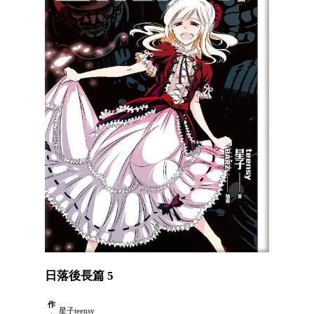
日落後長篇 5
作
星子teensy