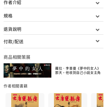
作者介紹
《邊荒傳說》將武俠小說擴展至新的極限。
規格
作品全球銷售破1000萬册！
2014年度，繼續蟬聯
退貨說明
全國圖書館借閱率最高的作家
付款/配送
競逐霸業的關鍵時刻，北方慕容垂、拓拔珪開戰，南方
天師道、桓玄烽起，更有隱伏暗處的魔門力量蠢蠢欲
動，指點歷史。司馬家的東晉搖搖欲墜，平民出身的劉
商品相關策展
裕，如何在燕飛與邊荒集群雄的支持下，重振北府兵
威，在亂世中掙得一席之地！？
蘿拉．李普曼《夢中的女人》
那天，他收到自己小說女主角
寄來的信……
邊荒集即將迎接它最輝煌的年代，也終將隨著歷史的推
作者相關書籍
移前行。狂歌烈酒之後，應時而生的英雄美人、豪傑異
俠，終將作出各自的抉擇。成王成仙成魔，白髪漁樵江
渚。揉合了歷史、武俠、玄學，以及對生命意義的思
索，《邊荒傳說》將武俠小說擴展至新的極限。