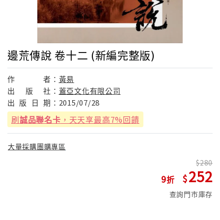
邊荒傳說 卷十二 (新編完整版)
作
者：
黃易
出
版
社：
蓋亞文化有限公司
出
版
日
期：
2015/07/28
刷
誠品聯名卡
，天天享最高7%回饋
大量採購團購專區
280
252
9
查詢門市庫存