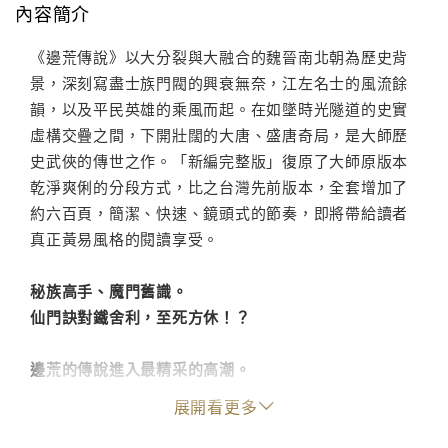
內容簡介
《邊荒傳說》以大分裂與大融合的魏晉南北朝為歷史背
景，深刻寫盡士族門閥的興衰無奈，江左名士的風流餘
韻，以及平民英雄的乘風而起。在如墜時光隧道的史實
虛構交疊之間，下開壯闊的大唐、盛唐奇局，是大師歷
史武俠的傳世之作。「新編完整版」復原了大師原版本
乾淨爽俐的分段方式，比之台灣先前版本，全套增加了
約六百頁，簡潔、快速、鏡頭式的節奏，即將帶給讀者
真正黃易風格的閱讀享受。
秘族高手、魔門舊識。
仙門訣對鐵舍利，至死方休！？
邊荒的傳說進入最精采的高潮。
群雄終將分別奔赴各自的道路，成王成仙成魔，白髪漁
展開看更多
樵江渚。
揉合了歷史、武俠、玄學，以及對生命意義的思索，