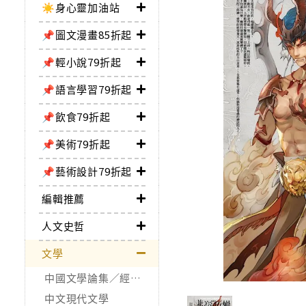
☀️身心靈加油站
📌圖文漫畫85折起
📌輕小說79折起
📌語言學習79折起
📌飲食79折起
📌美術79折起
📌藝術設計79折起
編輯推薦
人文史哲
文學
中國文學論集／經典作品
中文現代文學