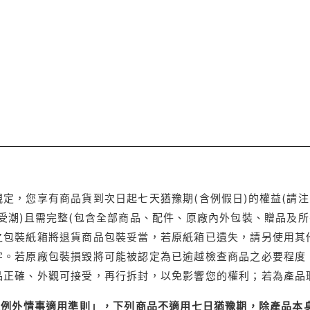
定，您享有商品貨到次日起七天猶豫期(含例假日)的權益(請
受潮)且需完整(包含全部商品、配件、原廠內外包裝、贈品及所
之包裝紙箱將退貨商品包裝妥當，若原紙箱已遺失，請另使用其
字。若原廠包裝損毀將可能被認定為已逾越檢查商品之必要程度，
品正確、外觀可接受，再行拆封，以免影響您的權利；若為產品
理例外情事適用準則」，下列商品不適用七日猶豫期，除產品本