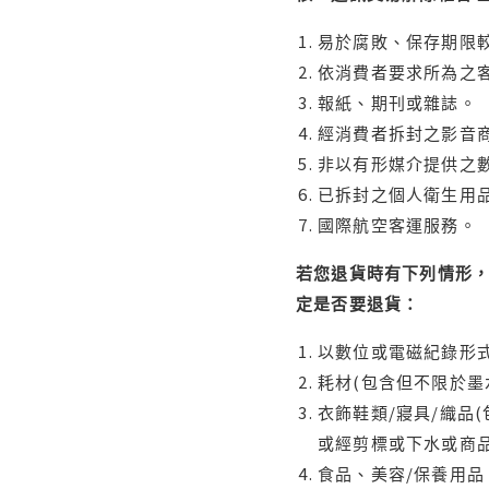
易於腐敗、保存期限較
依消費者要求所為之客
報紙、期刊或雜誌。
經消費者拆封之影音
非以有形媒介提供之數
已拆封之個人衛生用品
國際航空客運服務。
若您退貨時有下列情形，
定是否要退貨：
以數位或電磁紀錄形式
耗材(包含但不限於墨
衣飾鞋類/寢具/織品
或經剪標或下水或商
食品、美容/保養用