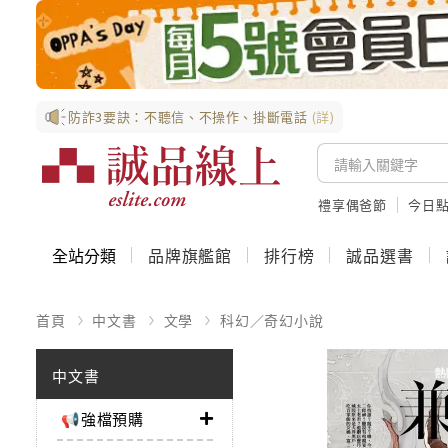
防詐3要訣：不聽信、不操作、掛斷電話
(詳)
禮享偶爸節
今日
全站分類
品牌旗艦館
排行榜
誠品選書
首頁
中文書
文學
科幻／奇幻小說
中文書
📢強檔預購