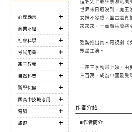
這名史上最狂暴煞氣威
世界末日還沒到，魔王
心理勵志
女媧不發威，盤古還真
來來來，十萬魔兵魔將
商業財經
社會科學
強勢推出真人電視劇《
眾星主演。
考試用書
親子教養
一連三季動畫上映，由
三百萬，成為中國最受
自然科普
醫學保健
國高中技職考用
作者介紹
電腦
■作者簡介
旅遊