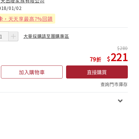
普天出版家族有限公司
018/01/02
卡
，天天享最高7%回饋
大量採購請至團購專區
280
221
79
加入購物車
直接購買
查詢門市庫存