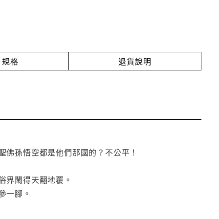
規格
退貨說明
聖佛孫悟空都是他們那國的？不公平！
俗界鬧得天翻地覆。
參一腳。