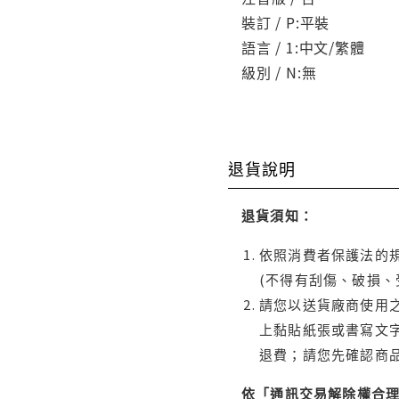
裝訂 / P:平裝
語言 / 1:中文/繁體
級別 / N:無
退貨說明
退貨須知：
依照消費者保護法的規
(不得有刮傷、破損、
請您以送貨廠商使用
上黏貼紙張或書寫文
退費；請您先確認商
依「通訊交易解除權合