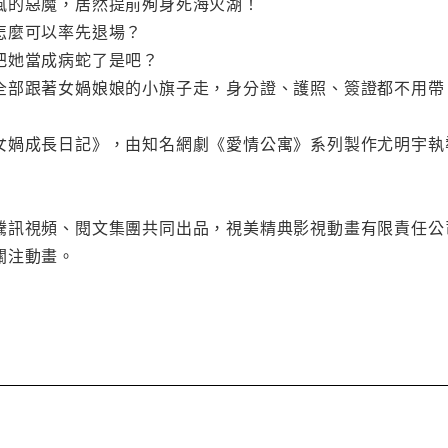
風的惡魔，居然提前殉身死海火湖！
怎麼可以率先退場？
把她當成病蛇了是吧？
全部跟著女媧娘娘的小旗子走，身分證、護照、簽證都不用帶
女媧成長日記》，由知名網劇《愛情公寓》系列製作尤明宇執
騰訊視頻、閱文集團共同出品，視美精典影視動畫有限責任公
關注動畫。