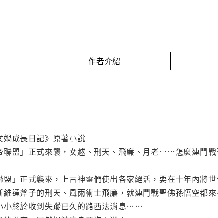
作者介紹
女媧成長日記》原著小說
帝聯盟」正式來襲，女魃、刑天、飛廉、月老……怎麼連鬥戰
聯盟」正式襲來，上古神靈們使出各家絕活，要在十年內將世
斷維達斧子的刑天、風雨術士飛廉，就連鬥戰聖佛孫悟空都來
小小終於收到失蹤已久的路西法消息……