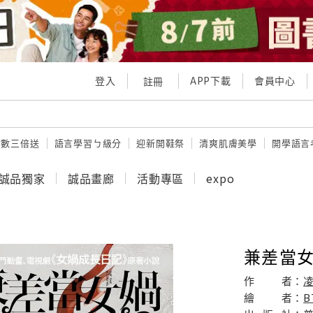
登入
APP下載
會員中心
註冊
點數三倍送
語言學習ㄅ級分
迎新開鞋祭
清爽肌膚美學
開學語言
誠品獨家
誠品畫廊
活動專區
expo
兼差當女
作
者：
繪
者：