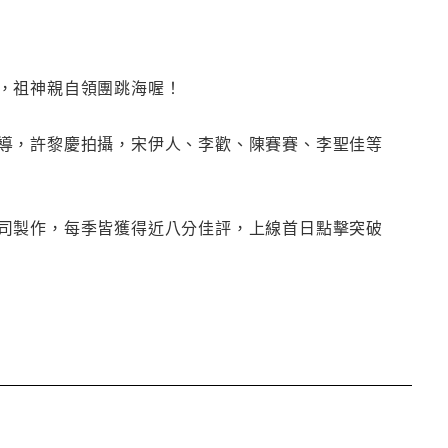
，祖神親自領團跳海喔！
導，許黎慶拍攝，宋伊人、李歡、陳賽賽、李聖佳等
司製作，每季皆獲得近八分佳評，上線首日點擊突破