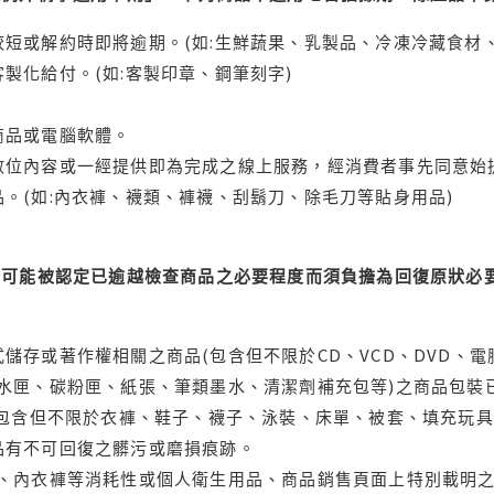
短或解約時即將逾期。(如:生鮮蔬果、乳製品、冷凍冷藏食材、
製化給付。(如:客製印章、鋼筆刻字)
商品或電腦軟體。
位內容或一經提供即為完成之線上服務，經消費者事先同意始提
。(如:內衣褲、襪類、褲襪、刮鬍刀、除毛刀等貼身用品)
可能被認定已逾越檢查商品之必要程度而須負擔為回復原狀必要
儲存或著作權相關之商品(包含但不限於CD、VCD、DVD、電
水匣、碳粉匣、紙張、筆類墨水、清潔劑補充包等)之商品包裝已
(包含但不限於衣褲、鞋子、襪子、泳裝、床單、被套、填充玩具
品有不可回復之髒污或磨損痕跡。
品、內衣褲等消耗性或個人衛生用品、商品銷售頁面上特別載明之