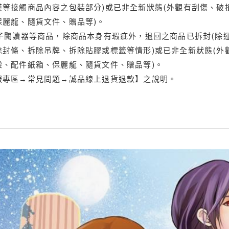
等接觸商品內容之包裝部分)或已非全新狀態(外觀有刮傷、破
保麗龍、隨貨文件、贈品等)。
電子閱讀器等商品，除商品本身有瑕疵外，退回之商品已拆封(除
封條、拆除吊牌、拆除貼膠或標籤等情形)或已非全新狀態(外
袋、配件紙箱、保麗龍、隨貨文件、贈品等)。
服專區→常見問題→誠品線上退貨退款】之說明。