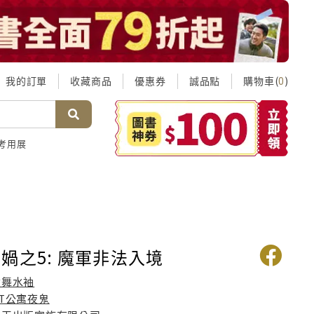
我的訂單
收藏商品
優惠券
誠品點
購物車(
)
0
考用展
媧之5: 魔軍非法入境
凌舞水袖
BT公寓夜鬼