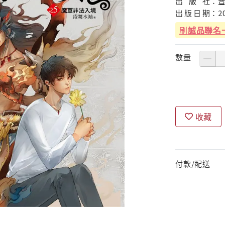
出
版
社：
出
版
日
期：
2
刷
誠品聯名
數量
收藏
付款/配送