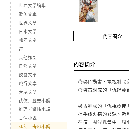
世界文學論集
歐美文學
世界文學
日本文學
內容簡介
韓國文學
詩
其他類型
內容簡介
自然文學
飲食文學
◎熱門動畫、電視劇《
旅行文學
◎盤古組成的「仇視黃
大眾文學
武俠／歷史小說
盤古組成的「仇視黃帝
推理／驚悚小說
揮手成火牆的女魃、斬
言情小說
在這一團混亂當中，風
科幻／奇幻小說