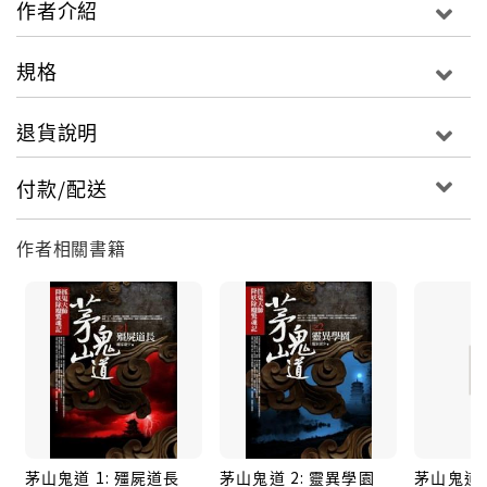
作者介紹
規格
退貨說明
付款/配送
作者相關書籍
茅山鬼道 1: 殭屍道長
茅山鬼道 2: 靈異學園
茅山鬼道 