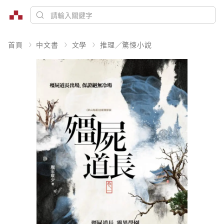
首頁
中文書
文學
推理／驚悚小說