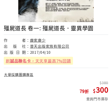
殭屍道長 卷一: 殭屍道長．靈異學園
作
者：
龐家康少
出
版
社：
普天出版家族有限公司
出
版
日
期：
2017/04/10
刷
誠品聯名卡
，天天享最高7%回饋
大量採購團購專區
380
300
79
查詢門市庫存