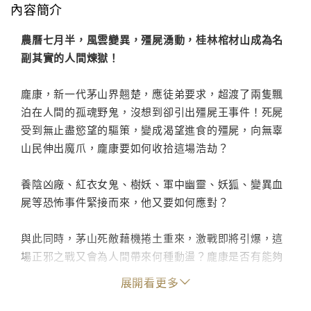
內容簡介
農曆七月半，風雲變異，殭屍湧動，桂林棺材山成為名
副其實的人間煉獄！
龐康，新一代茅山界翹楚，應徒弟要求，超渡了兩隻飄
泊在人間的孤魂野鬼，沒想到卻引出殭屍王事件！死屍
受到無止盡慾望的驅策，變成渴望進食的殭屍，向無辜
山民伸出魔爪，龐康要如何收拾這場浩劫？
養陰凶廠、紅衣女鬼、樹妖、軍中幽靈、妖狐、變異血
屍等恐怖事件緊接而來，他又要如何應對？
與此同時，茅山死敵藉機捲土重來，激戰即將引爆，這
場正邪之戰又會為人間帶來何種動盪？龐康是否有能夠
力挽狂瀾，劍蕩諸邪，重振茅山聲威？
展開看更多