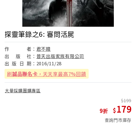
探靈筆錄之6: 審問活屍
作
者：
君不賤
出
版
社：
普天出版家族有限公司
出
版
日
期：
2016/11/28
刷
誠品聯名卡
，天天享最高7%回饋
大量採購團購專區
199
179
9
查詢門市庫存