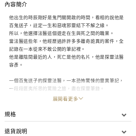
內容簡介
他出生的時辰剛好是鬼門關開啟的時間，看相的說他是
百鬼送子，註定一生和惡魂邪靈結下不解之緣。
所以，他選擇法醫這個遊走在生與死之間的職業。
當法醫這些年，他經歷過許許多多離奇詭異的案件，全
記錄在一本從來不敢公開的筆記裡。
他是離陰間最近的人，死亡是他的名片，他是探靈法醫
容彥。
一個百鬼送子的探靈法醫，一本恐怖驚悚的靈異筆記，
一段段匪夷所思的驚險之旅，盡在探靈筆錄。
展開看更多
規格
退貨說明