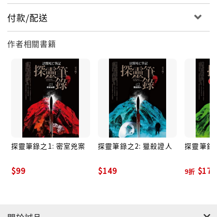
付款/配送
作者相關書籍
探靈筆錄之1: 密室兇案
探靈筆錄之2: 獵殺證人
探靈筆錄之
$99
$149
$179
9折