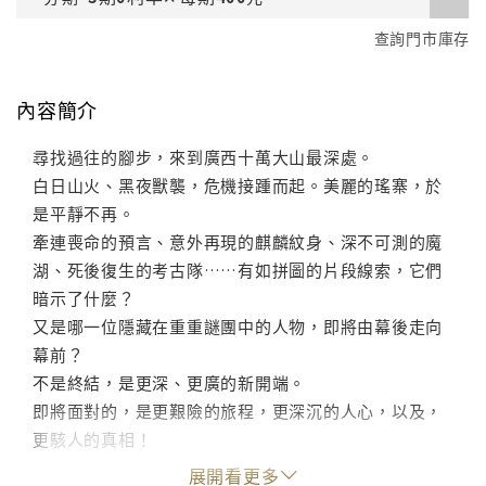
查詢門市庫存
內容簡介
尋找過往的腳步，來到廣西十萬大山最深處。
白日山火、黑夜獸襲，危機接踵而起。美麗的瑤寨，於
是平靜不再。
牽連喪命的預言、意外再現的麒麟紋身、深不可測的魔
湖、死後復生的考古隊……有如拼圖的片段線索，它們
暗示了什麼？
又是哪一位隱藏在重重謎團中的人物，即將由幕後走向
幕前？
不是終結，是更深、更廣的新開端。
即將面對的，是更艱險的旅程，更深沉的人心，以及，
更駭人的真相！
展開看更多