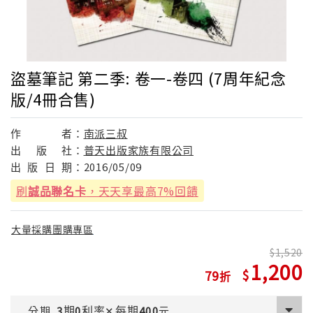
盜墓筆記 第二季: 卷一-卷四 (7周年紀念
版/4冊合售)
作
者：
南派三叔
出
版
社：
普天出版家族有限公司
出
版
日
期：
2016/05/09
刷
誠品聯名卡
，天天享最高7%回饋
大量採購團購專區
1,520
1,200
79
期
利率
每期
分期
3
0
✕
400
元