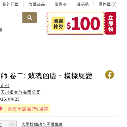
我的訂單
收藏商品
優惠券
誠品點
購物車(
)
0
起
師 卷二: 斂魂凶廈．橫樑屍變
崔走召
普天出版家族有限公司
016/04/25
卡
，天天享最高7%回饋
大量採購請至團購專區