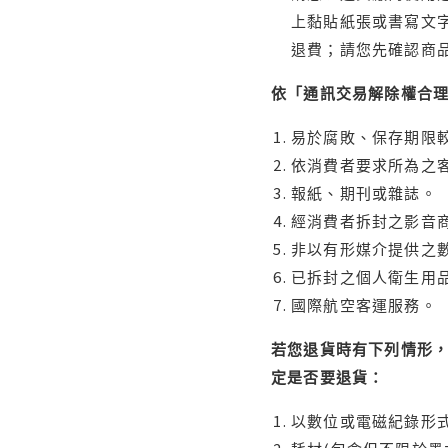
上黏貼紙張或書寫文
退費；請您先確認商
依「通訊交易解除權合
易於腐敗、保存期限較
依消費者要求所為之客
報紙、期刊或雜誌。
經消費者拆封之影音
非以有形媒介提供之數
已拆封之個人衛生用品
國際航空客運服務。
若您退貨時有下列情形，
定是否要退貨：
以數位或電磁紀錄形式