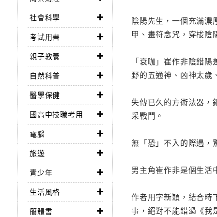
社會科學
陰陽先生，一個充滿濃
甲、畫符念咒，穿梭陰
考試用書
親子教養
「衰咖」崔作非陰錯陽
野的五通神、凶神太歲
自然科普
醫學保健
失傳已久的方術法器，
國高中技職考用
采戰鬥。
電腦
無「恐」不入的際遇，
旅遊
男主角崔作非是個生活
青少年
生活風格
作者用字新穎，結合時
事，絕對不能錯過《我
簡體書