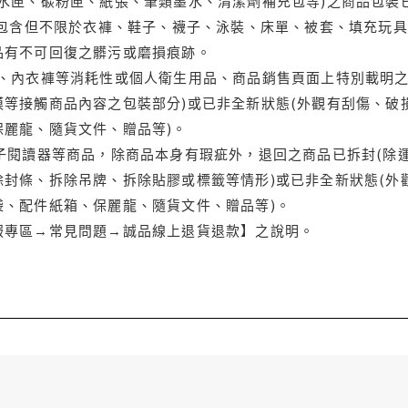
水匣、碳粉匣、紙張、筆類墨水、清潔劑補充包等)之商品包裝已
(包含但不限於衣褲、鞋子、襪子、泳裝、床單、被套、填充玩具
品有不可回復之髒污或磨損痕跡。
品、內衣褲等消耗性或個人衛生用品、商品銷售頁面上特別載明之
等接觸商品內容之包裝部分)或已非全新狀態(外觀有刮傷、破
保麗龍、隨貨文件、贈品等)。
電子閱讀器等商品，除商品本身有瑕疵外，退回之商品已拆封(除
封條、拆除吊牌、拆除貼膠或標籤等情形)或已非全新狀態(外
袋、配件紙箱、保麗龍、隨貨文件、贈品等)。
服專區→常見問題→誠品線上退貨退款】之說明。