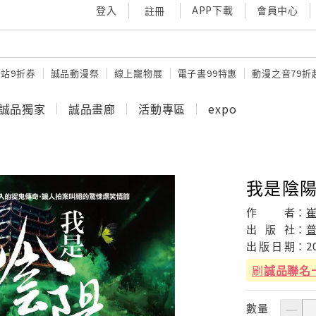
登入
APP下載
會員中心
註冊
站9折券
誠品動漫祭
線上寵物展
電子書99特惠
動漫之音79折
誠品獨家
誠品畫廊
活動專區
expo
我是陰陽
作
者：
出
版
社：
出
版
日
期：
2
刷
誠品聯名
數量