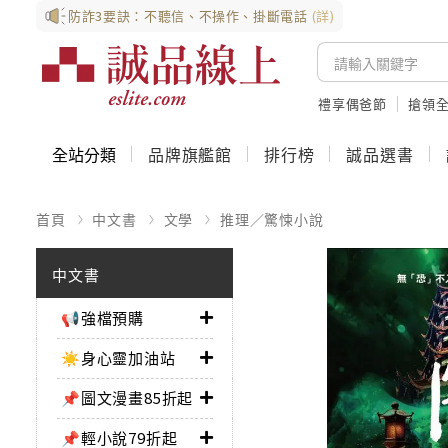
防詐3要訣：不聽信、不操作、掛斷電話
(詳)
禮享偶爸節
搶領全
全站分類
品牌旗艦館
排行榜
誠品選書
首頁
中文書
文學
推理／驚悚小說
中文書
📢強檔預購
☀️身心靈加油站
📌圖文漫畫85折起
📌輕小說79折起