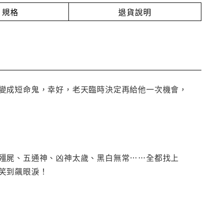
規格
退貨說明
變成短命鬼，幸好，老天臨時決定再給他一次機會，
殭屍、五通神、凶神太歲、黑白無常……全都找上
笑到飆眼淚！