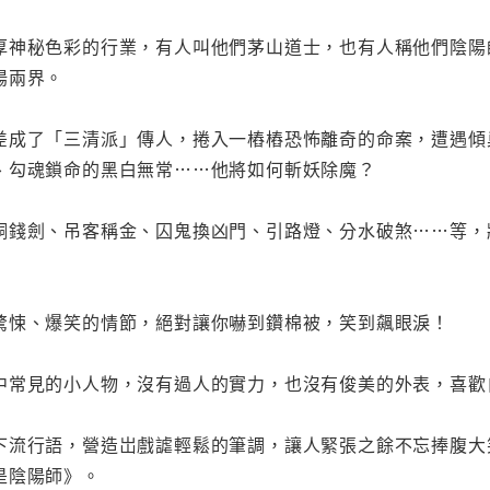
厚神秘色彩的行業，有人叫他們茅山道士，也有人稱他們陰陽
陽兩界。
差成了「三清派」傳人，捲入一樁樁恐怖離奇的命案，遭遇傾
、勾魂鎖命的黑白無常……他將如何斬妖除魔？
銅錢劍、吊客稱金、囚鬼換凶門、引路燈、分水破煞……等，
驚悚、爆笑的情節，絕對讓你嚇到鑽棉被，笑到飆眼淚！
中常見的小人物，沒有過人的實力，也沒有俊美的外表，喜歡
下流行語，營造岀戲謔輕鬆的筆調，讓人緊張之餘不忘捧腹大
是陰陽師》。