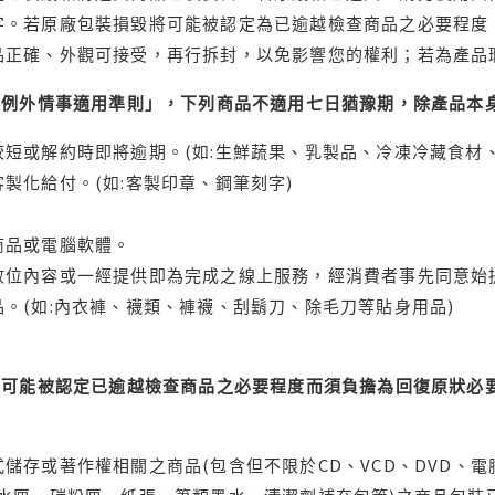
字。若原廠包裝損毀將可能被認定為已逾越檢查商品之必要程度，
品正確、外觀可接受，再行拆封，以免影響您的權利；若為產品
理例外情事適用準則」，下列商品不適用七日猶豫期，除產品本
短或解約時即將逾期。(如:生鮮蔬果、乳製品、冷凍冷藏食材、
製化給付。(如:客製印章、鋼筆刻字)
商品或電腦軟體。
位內容或一經提供即為完成之線上服務，經消費者事先同意始提
。(如:內衣褲、襪類、褲襪、刮鬍刀、除毛刀等貼身用品)
可能被認定已逾越檢查商品之必要程度而須負擔為回復原狀必要
儲存或著作權相關之商品(包含但不限於CD、VCD、DVD、電