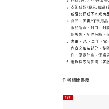
耗材(包含但不限於墨
衣飾鞋類/寢具/織品
或經剪標或下水或商
食品、美容/保養用
限於瓶蓋、封口、封膜
保護袋、配件紙箱、
家電、3C、畫作、
內容之包裝部分、移除
件、原廠外盒、保護
退貨程序請參閱【客
作者相關書籍
79折