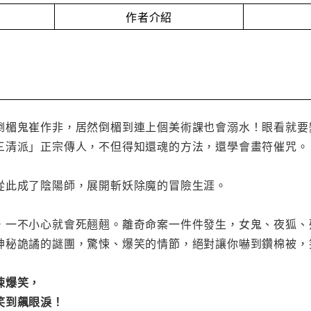
作者介紹
倒楣鬼崔作非，居然倒楣到連上個美術課也會溺水！眼看就要
三清派」正宗傳人，不但得知還魂的方法，還學會畫符催咒。
從此成了陰陽師，展開斬妖除魔的冒險生涯。
，一不小心就會死翹翹。離奇命案一件件發生，女鬼、夜狐、
神秘詭譎的謎團，驚悚、爆笑的情節，絕對讓你嚇到鑽棉被，
悚爆笑，
笑到飆眼淚！