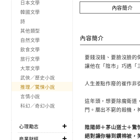
日本文學
內容簡介
韓國文學
詩
其他類型
內容簡介
自然文學
飲食文學
要錢沒錢、要臉沒臉的
旅行文學
讓他在「陰市」巧遇「
大眾文學
武俠／歷史小說
人生差點作廢的崔作非
推理／驚悚小說
言情小說
這年頭，想要除魔衛道
科幻／奇幻小說
門。層出不窮的殺機，
心理勵志
陰陽師＋茅山道士＋驚
絕對讓你嚇到鑽棉被，
商業財經