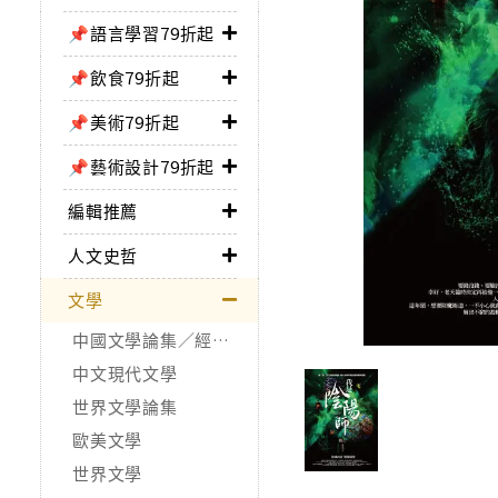
📌語言學習79折起
📌飲食79折起
📌美術79折起
📌藝術設計79折起
編輯推薦
人文史哲
文學
中國文學論集／經典作品
中文現代文學
世界文學論集
歐美文學
世界文學