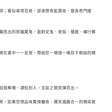
師；看似尋常百姓，卻身懷奇能異術，擅長奇門遁
巢而出的邪魔厲鬼，面對女鬼、夜狐、殭屍、橫行鄉
將在書中一一呈現，帶給您一場接一場目不暇給的精
自我解嘲、調侃別人，言談之間笑彈百出。
笑。如果您想品味驚悚離奇、爆笑風趣合一的精采故