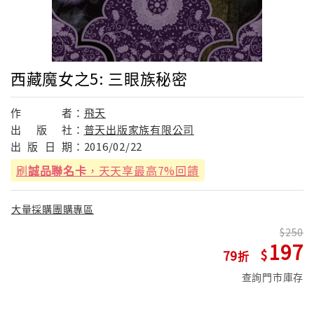
西藏魔女之5: 三眼族秘密
作
者：
飛天
出
版
社：
普天出版家族有限公司
出
版
日
期：
2016/02/22
刷
誠品聯名卡
，天天享最高7%回饋
大量採購團購專區
250
197
79
查詢門市庫存