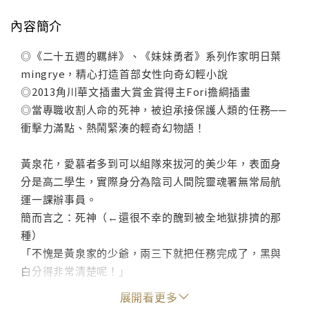
內容簡介
◎《二十五週的羈絆》、《妹妹勇者》系列作家明日葉
mingrye，精心打造首部女性向奇幻輕小說
◎2013角川華文插畫大賞金賞得主Fori擔綱插畫
◎當專職收割人命的死神，被迫承接保護人類的任務──
衝擊力滿點、熱鬧緊湊的輕奇幻物語！
黃泉花，愛慕者多到可以組隊來拔河的美少年，表面身
分是高二學生，實際身分為陰司人間院靈魂署無常局航
運一課辦事員。
簡而言之：死神（←還很不幸的醜到被全地獄排擠的那
種）
「不愧是黃泉家的少爺，兩三下就把任務完成了，黑與
白分得非常清楚呢！」
揮舞鐮刀，收割生命，死神黃泉花就如一台設定精準的
展開看更多
機器，從不拖泥帶水，也從不出錯。