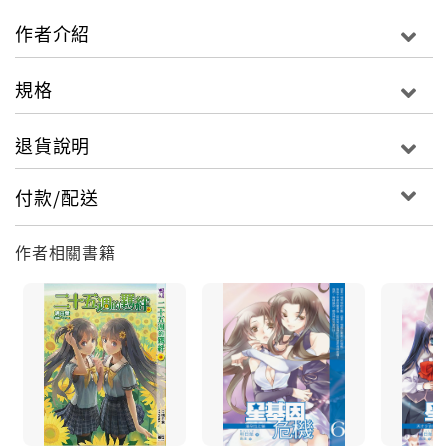
可是人生……不對，死神生，總難免遇上意外。
作者介紹
這一日午休，打開校園圖書館一角的故障電腦，黃泉花
赫然接到一個讓他當場傻眼暴走的新任務──逆鐮計劃！
規格
「什麼？局長，你要我這個死神改行當人類的保鏢，向
他們收取保護費？」
退貨說明
「沒辦法，無常局最近財務狀況緊迫，人界的錢不賺白
不賺嘛！」
付款/配送
「這種趁火打劫的行為，跟人渣有什麼兩樣？」
「黃泉花，注意你的措詞，我們要嘛也是地獄渣OK？」
作者相關書籍
「……」
你，害怕死神嗎？
遇到死神，或許代表了絕望與毀滅，卻也可能從中獲得
希望與新生……
「逆鐮計劃」，正式啟動！