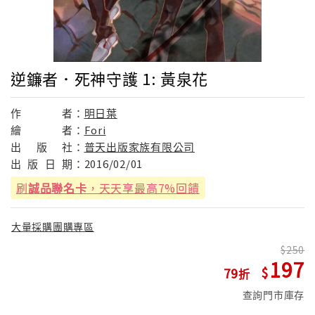
逆鐮者．死神守護 1: 黃泉花
作
者：
明日葉
繪
者：
Fori
出
版
社：
普天出版家族有限公司
出
版
日
期：
2016/02/01
刷
誠品聯名卡
，天天享最高7%回饋
大量採購團購專區
250
197
79
查詢門市庫存