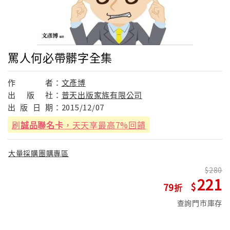
罵人何必帶髒字全集
作
者：
文彥博
出
版
社：
普天出版家族有限公司
出
版
日
期：
2015/12/07
刷
誠品聯名卡
，天天享最高7%回饋
大量採購團購專區
280
221
79
查詢門市庫存