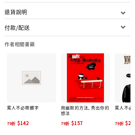
退貨說明
付款/配送
作者相關書籍
罵人不必帶髒字
用幽默的方法, 秀出你的
罵人不必
想法
$142
$157
$22
79折
79折
79折