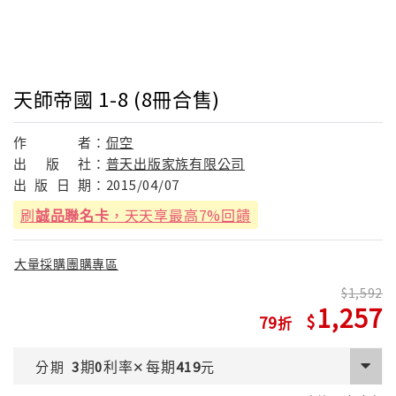
天師帝國 1-8 (8冊合售)
作
者：
侃空
出
版
社：
普天出版家族有限公司
出
版
日
期：
2015/04/07
刷
誠品聯名卡
，天天享最高7%回饋
大量採購團購專區
1,592
1,257
79
期
利率
每期
分期
3
0
✕
419
元