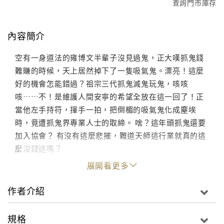
查詢門市庫存
內容簡介
空有一身道法的雍博文半輩子沒見過鬼，正大嘆抓鬼錢
難賺的時候，天上居然掉下了一隻吸氣鬼。漂亮！這麼
好的機會怎能錯過？祖宗三代抓鬼滅鬼玩鬼，咳咳
咳……不！是維護人間安寧的希望全放在這一回了！正
當他左手持符，揮手一拍，把倒楣的吸氣鬼化成塵埃
時，竟遭抓鬼界專業人士的取締。 啥？這年頭抓鬼還要
加入協會？ 有沒有這麼悲摧，難道天師這行業就真的這
麼沒錢途嗎？
展開看更多
作者介紹
規格