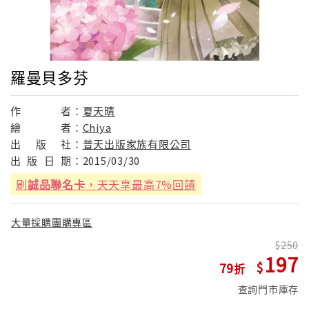
羅曼貝多芬
作
者：
夏天晴
繪
者：
Chiya
出
版
社：
普天出版家族有限公司
出
版
日
期：
2015/03/30
刷
誠品聯名卡
，天天享最高7%回饋
大量採購團購專區
250
197
79
查詢門市庫存