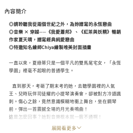
內容簡介
◎請聆聽我從兩個世紀之外，為妳譜寫的永恆戀曲
◎音樂 × 穿越──《我愛蕭邦》、《紅茶與妖精》暢銷
作家夏天晴，譜寫經典純愛戀曲
◎特邀知名繪師Chiya繪製唯美封面插畫
一直以來，夏綠蒂只是一個平凡的雙馬尾宅女，「永恆
學園」裡毫不起眼的普通學生。
直到那天，考砸了期末考的她，去聽學園裡的人氣
王、兒時玩伴司徒耀的小提琴演奏會，卻被對方冷語諷
刺。傷心之餘，竟然意識模糊地衝上舞台，坐在鋼琴
前，彈出一首震撼全場的月光奏鳴曲！
這是怎麼回事？她對音樂根本就一竅不通啊！
夏綠蒂清醒過來，還沒有從震驚中緩過神，眼前居然出
展開看更多
現了一個半透明的陌生男人，開口對她說……