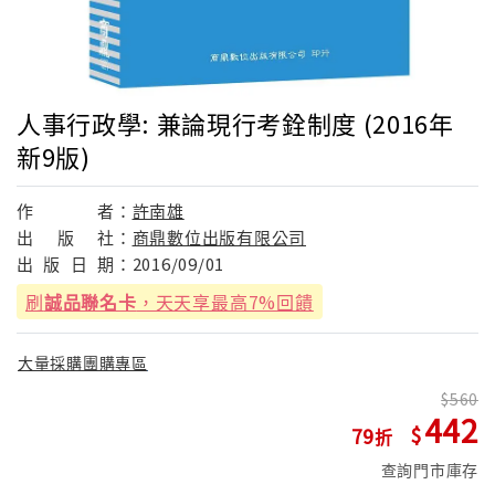
人事行政學: 兼論現行考銓制度 (2016年
新9版)
作
者：
許南雄
出
版
社：
商鼎數位出版有限公司
出
版
日
期：
2016/09/01
刷
誠品聯名卡
，天天享最高7%回饋
大量採購團購專區
560
442
79
查詢門市庫存