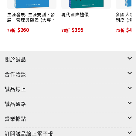
生涯發展: 生涯規劃．發
現代國際禮儀
各國人事制
展．管理與願景 (大專用
制度 (增訂
書．管理論述)
$260
$395
$47
79折
79折
79折
關於誠品
合作洽談
誠品線上
誠品通路
營業據點
訂閱誠品線上電子報