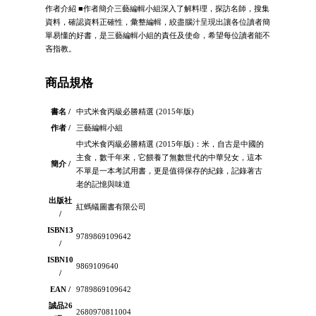
作者介紹 ■作者簡介三藝編輯小組深入了解料理，探訪名師，搜集
資料，確認資料正確性，彙整編輯，絞盡腦汁呈現出讓各位讀者簡
單易懂的好書，是三藝編輯小組的責任及使命，希望每位讀者能不
吝指教。
商品規格
書名 /
中式米食丙級必勝精選 (2015年版)
作者 /
三藝編輯小組
中式米食丙級必勝精選 (2015年版)：米，自古是中國的
主食，數千年來，它餵養了無數世代的中華兒女，這本
簡介 /
不單是一本考試用書，更是值得保存的紀錄，記錄著古
老的記憶與味道
出版社
紅螞蟻圖書有限公司
/
ISBN13
9789869109642
/
ISBN10
9869109640
/
EAN /
9789869109642
誠品26
2680970811004