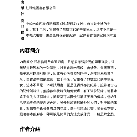
出
版
紅螞蟻圖書有限公司
社
商
中式米食丙級必勝精選 (2015年版)：米，自古是中國的主
品
食，數千年來，它餵養了無數世代的中華兒女，這本不單是一
描
本考試用書，更是值得保存的紀錄，記錄著古老的記憶與味道
述
內容簡介
內容簡介 我相信對曾進過廚房、且想多考張證照的同學來說，這
無疑是最容易的一張證照，只要會洗米煮飯、會炒飯、會蒸東西，
幾乎就可以順利取得，因此有心考證照的同學，怎能輕易放棄？
米，自古是中國的主食，數千年來，它餵養了無數世代的中華兒
女，這本不單是一本考試用書，更是值得保存的紀錄，記錄著古老
的記憶與味道，無論數年後時代如何變遷，有了這份記錄，都將永
遠不會失去這個味道，隨時都可以慢慢品嚐這美麗的傳統，也給生
活增添更多的樂趣與色彩。另外對於旅居國外的人們，對中國的米
食，相信在半夜都會思念的味道，更不能錯過此書，帶著這本書，
跟著書本的腳步，即可以最簡單的方法完成作品，一解思鄉之愁。
作者介紹