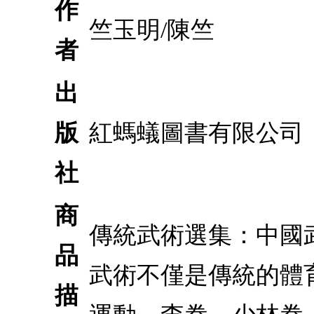
作
竺玉明/陳竺
者
出
版
紅螞蟻圖書有限公司
社
商
傳統武術選集：中國
品
武術不僅是傳統的體
描