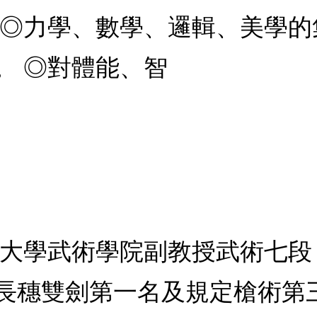
 ◎力學、數學、邏輯、美學的
。 ◎對體能、智
育大學武術學院副教授武術七
長穗雙劍第一名及規定槍術第