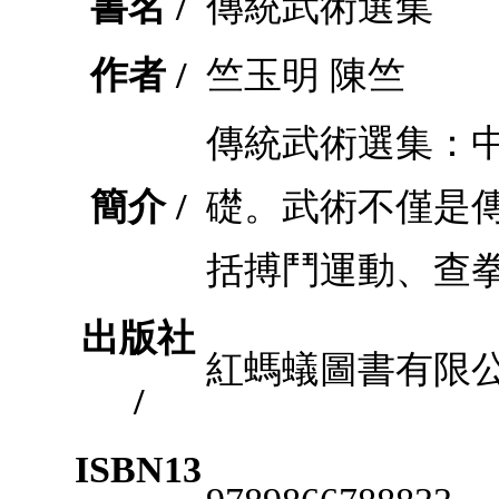
書名 /
傳統武術選集
作者 /
竺玉明 陳竺
傳統武術選集：
簡介 /
礎。武術不僅是
括搏鬥運動、查
出版社
紅螞蟻圖書有限
/
ISBN13