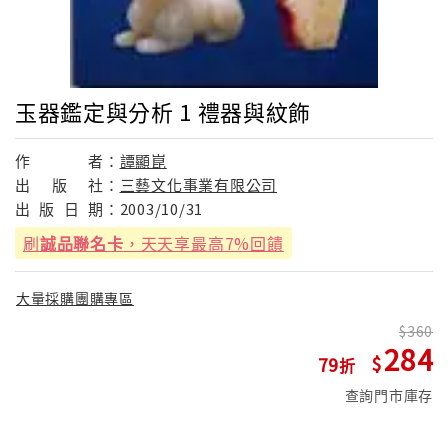
玉器鑑定與分析 1 禮器與紋飾
作
者：
譚顯崑
出
版
社：
三藝文化事業有限公司
出
版
日
期：
2003/10/31
刷
誠品聯名卡
，天天享最高7%回饋
大量採購團購專區
360
284
79
查詢門市庫存