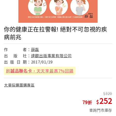
你的健康正在拉警報! 絕對不可忽視的疾
病前兆
作
者：
薛磊
出
版
社：
達觀出版事業有限公司
出
版
日
期：
2017/01/19
刷
誠品聯名卡
，天天享最高7%回饋
大量採購團購專區
320
252
79
查詢門市庫存