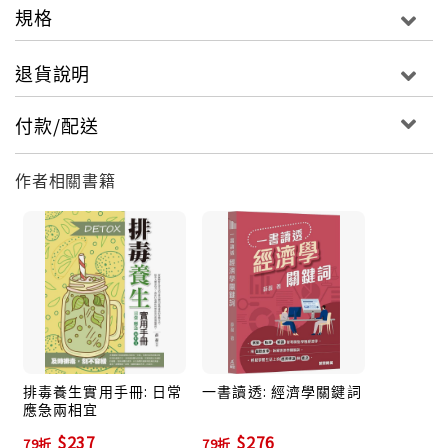
規格
退貨說明
付款/配送
作者相關書籍
排毒養生實用手冊: 日常
一書讀透: 經濟學關鍵詞
應急兩相宜
$237
$276
79折
79折