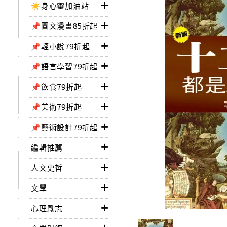
☀️身心靈加油站
📌圖文漫畫85折起
📌輕小說79折起
📌語言學習79折起
📌飲食79折起
📌美術79折起
📌藝術設計79折起
編輯推薦
人文史哲
文學
心理勵志