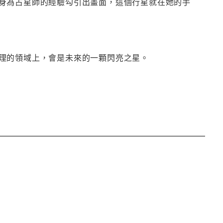
身為占星師的經驗勾引出畫面，這個行星就在她的手
理的領域上，會是未來的一顆閃亮之星。