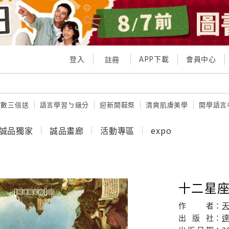
登入
APP下載
會員中心
註冊
點數三倍送
語言學習ㄅ級分
迎新開鞋祭
清爽肌膚美學
開學語言
誠品獨家
誠品畫廊
活動專區
expo
十二星座
作
者：
出
版
社：