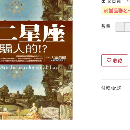
出
版
日
期：
2
刷
誠品聯名
數量
收藏
付款/配送