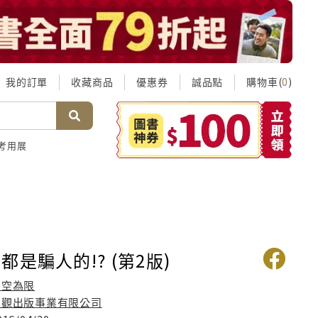
我的訂單
收藏商品
優惠券
誠品點
購物車(
)
0
考用展
都是騙人的!? (第2版)
天空為限
達觀出版事業有限公司