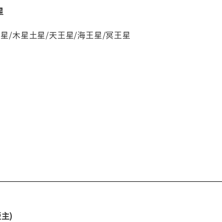
星
火星/木星土星/天王星/海王星/冥王星
主)