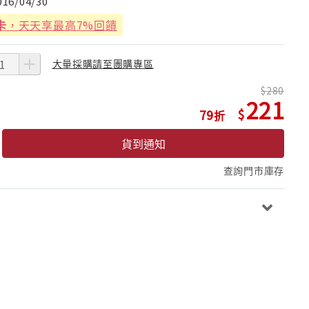
016/04/30
卡
，天天享最高7%回饋
大量採購請至團購專區
280
221
79
貨到通知
查詢門市庫存