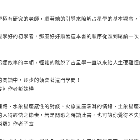
極有研究的老師，順著她的引導來瞭解占星學的基本觀念，可
星學好的初學者，那麼好好順著這本書的順序從頭到尾讀一次
另類故事的本領，輕鬆的跳脫了占星學一直以來給人生硬難懂的
的閱讀中，逐步的領會著這門學問！
發》作者彭姝樺
理路、水象星座感性的對談、火象星座澎湃的情緒、土象星座
的人得輕快之節奏，若是閒暇之時讀此書，也可讓你覺得不失
塔羅》作者子玄