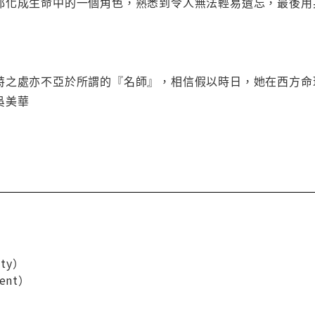
都化成生命中的一個角色，熟悉到令人無法輕易遺忘，最後用
特之處亦不亞於所謂的『名師』，相信假以時日，她在西方命
吳美華
ty）
ent）