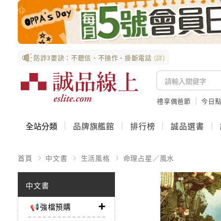
防詐3要訣：不聽信、不操作、掛斷電話
(詳)
禮享偶爸節
今日
全站分類
品牌旗艦館
排行榜
誠品選書
首頁
中文書
生活風格
命理占星／風水
中文書
📢強檔預購