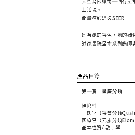
天空為限讓每一個行星
上活現。
能量療師思逸SEER
她有她的特色，她的獨
道家書院星命系列講師
產品目錄
第一篇 星座分類
陽陰性
三態宮（特質分類Quali
四象宮（元素分類Elem
基本性質/ 數字學