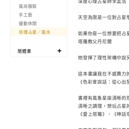
深度心理占星師李孟浩
風尚服裝
手工藝
天空為限是一位對占星學
運動休閒
命理占星／風水
如果你是一位想要把占
塔羅教父丹尼爾
簡體書
她發揮了理性架構中說
這本書讓我在不感費力
《色彩會說話：從心出
書裡有風象星座清晰的
清晰之調理，想玩占星
《愛上塔羅》、《神話