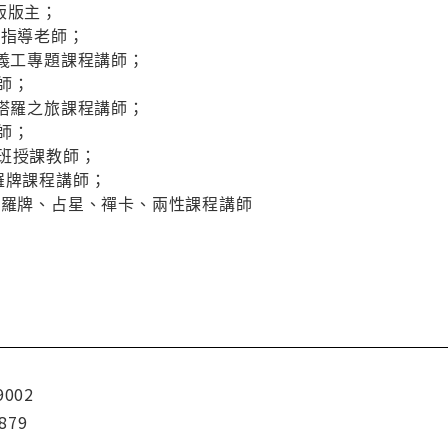
版版主；
團指導老師；
~義工專題課程講師；
師；
~塔羅之旅課程講師；
師；
門班授課教師；
羅牌課程講師；
塔羅牌、占星、禪卡、兩性課程講師
9002
879