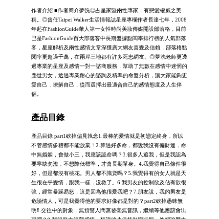
作者介紹 ■作者簡介夢洗◎占星家暨兩性專家，有戀愛權威之美
稱。◎曾任Taipei Walker生活情報誌星座專欄作者長達七年，2008
年起在FashionGuide華人第一女性時尚美妝傳媒開設部落格，目前
已是FashionGuide百大部落客中長期盤據點閱率排行榜的人氣部落
客，星座解析及兩性感情文章深獲廣大網友喜愛及信賴，部落格點
閱率更超過千萬，在兩岸三地都有許多死忠網友。◎夢洗老師更透
過專業的星座及感情一對一諮商服務，幫助了無數在感情中迷惘的
塵世男女，透過專業耐心的諮詢及精準的命盤分析，讓大家能夠更
愛自己，瞭解自己，從而選擇出最適合自己的感情態度及人生伴
侶。
產品目錄
產品目錄 part1砍掉偏見執念1.最棒的愛情就是初戀定終身，所以
不管感情多糟都不能放棄！2.算過好多命，都說我沒有偏財運，命
中無婚姻，會做小三，我應該認命嗎？3.很多人追我，但是我認為
要寧缺勿濫，不想降低標準，才會長期單身。4.我覺得自己條件很
好，但是都沒有桃花。男人都不識貨嗎？5.我覺得有的女人就是天
生很在乎愛情，跟我一樣，沒救了。6.我男友的控制欲及佔有欲很
強，經常暴躁易怒，這是因為他很愛我吧？7.朋友說，我的男友是
危險情人，可是我覺得他的要求好像都是對的？part2砍掉愚昧無
明8.交往中的對象，無預警人間蒸發毫無音訊，繼續等他應該會出