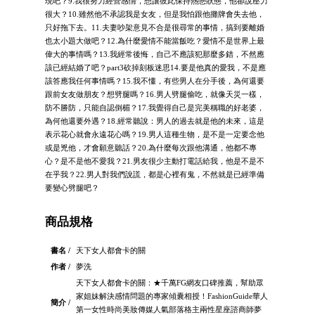
現吧？9.我很努力經營感情，想讓彼此保持熱戀狀態，他卻說壓力
很大？10.雖然他不承認我是女友，但是我怕跟他攤牌會失去他，
只好拖下去。11.夫妻吵架意見不合是很尋常的事情，搞到要離婚
也太小題大做吧？12.為什麼愛情不能當飯吃？愛情不是世界上最
偉大的事情嗎？13.我經常後悔，自己不應該犯那麼多錯，不然應
該已經結婚了吧？part3砍掉刻板迷思14.要是他真的愛我，不是應
該答應我任何事情嗎？15.我不懂，有些男人在分手後，為何還要
跟前女友做朋友？想劈腿嗎？16.男人劈腿偷吃，就像天災一樣，
防不勝防，只能自認倒楣？17.我覺得自己是完美稱職的好老婆，
為何他還要外遇？18.經常聽說：男人的過去就是他的未來，這是
表示花心就會永遠花心嗎？19.男人這種生物，是不是一定要念他
或是兇他，才會願意聽話？20.為什麼每次跟他溝通，他都不專
心？是不是他不愛我？21.男友很少主動打電話給我，他是不是不
在乎我？22.男人對我們說謊，都是心裡有鬼，不然就是已經準備
要變心劈腿吧？
商品規格
書名 /
天下女人都會卡的關
作者 /
夢洗
天下女人都會卡的關：★千萬FG網友口碑推薦，幫助眾
家姐妹解決感情問題的專家傾囊相授！FashionGuide華人
簡介 /
第一女性時尚美妝傳媒人氣部落格主兩性星座諮商師夢