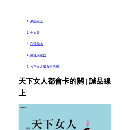
誠品線上
中文書
心理勵志
兩性與家庭
天下女人都會卡的關
天下女人都會卡的關 | 誠品線
上