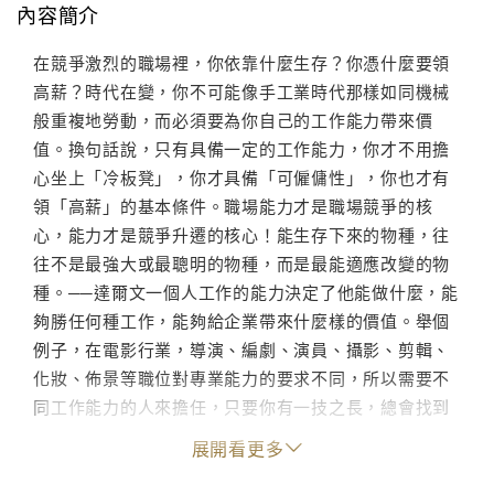
內容簡介
在競爭激烈的職場裡，你依靠什麼生存？你憑什麼要領
高薪？時代在變，你不可能像手工業時代那樣如同機械
般重複地勞動，而必須要為你自己的工作能力帶來價
值。換句話說，只有具備一定的工作能力，你才不用擔
心坐上「冷板凳」，你才具備「可僱傭性」，你也才有
領「高薪」的基本條件。職場能力才是職場競爭的核
心，能力才是競爭升遷的核心！能生存下來的物種，往
往不是最強大或最聰明的物種，而是最能適應改變的物
種。──達爾文一個人工作的能力決定了他能做什麼，能
夠勝任何種工作，能夠給企業帶來什麼樣的價值。舉個
例子，在電影行業，導演、編劇、演員、攝影、剪輯、
化妝、佈景等職位對專業能力的要求不同，所以需要不
同工作能力的人來擔任，只要你有一技之長，總會找到
自己適合的位置。人們很難指望一個普通演員擔任導
展開看更多
演，也不會認同讓化妝師擔任編劇。然而當一個人能力
很全面的時候，他的機會越大，責任也越大。你有能