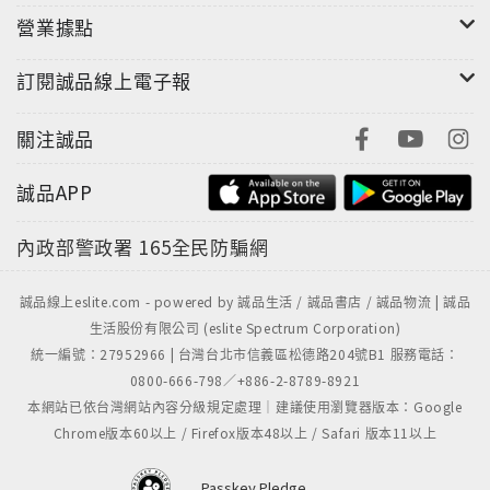
他們，那就是能力。能力能幫助他們重返巔峰，俯瞰人
營業據點
生。所以，切記：能力才是職場競爭的核心，能力才是
競爭升遷的核心！
訂閱誠品線上電子報
關注誠品
誠品APP
內政部警政署
165全民防騙網
誠品線上eslite.com - powered by 誠品生活 / 誠品書店 / 誠品物流 | 誠品
生活股份有限公司 (eslite Spectrum Corporation)
統一編號：27952966 | 台灣台北市信義區松德路204號B1 服務電話：
0800-666-798／+886-2-8789-8921
本網站已依台灣網站內容分級規定處理｜建議使用瀏覽器版本：Google
Chrome版本60以上 / Firefox版本48以上 / Safari 版本11以上
Passkey Pledge