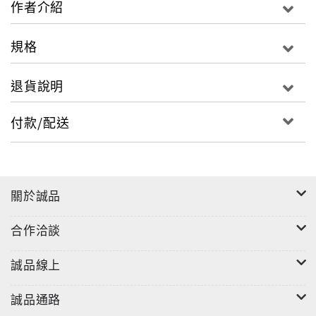
作者介紹
力，是你選老闆，那老闆的工資就要夠水準；如果沒有
能力，那就是老闆選你，工資當然就要讓步了。全心全
規格
意地投入工作，自身的能力就會提高很快，而職場競爭
中，人的能力占相當重要的比例。對於那些有勇氣、有
退貨說明
幹勁、有才能和訓練有素的人，他們所得到的報酬是成
功的滋味，受人景仰和個人的欣慰與滿足。透過自身的
付款/配送
努力，不斷增長實力和才幹，在工作中成為公司鍵盤上
的Ctrl鍵，你成為解決難題和致勝條件的關鍵人物，那
些等著要運作發揮功能的工作都離不開你，當然加薪也
非你莫屬了。如果你不具備工作的能力，那麼你注定不
關於誠品
能做出什麼成績來，這是一個永恆不變的真理。相反，
如果你的能力越強，你可能在工作中取得的成績越大，
合作洽談
升遷的機率也越高。會工作的人，都是憑能力工作的。
能力比金錢重要萬倍，因為它不會遺失也不會被偷。如
誠品線上
果你有機會去研究那些成功人士，就會發現他們並非始
終高居事業的巔峰。在他們的一生中，曾多次攀上頂峰
誠品通路
又墜落谷底，雖起伏跌宕，但是有一種東西永遠伴隨著