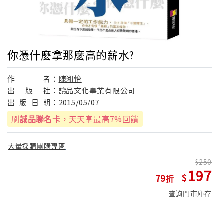
你憑什麼拿那麼高的薪水?
作
者：
陳湘怡
出
版
社：
讀品文化事業有限公司
出
版
日
期：
2015/05/07
刷
誠品聯名卡
，天天享最高7%回饋
大量採購團購專區
250
197
79
查詢門市庫存