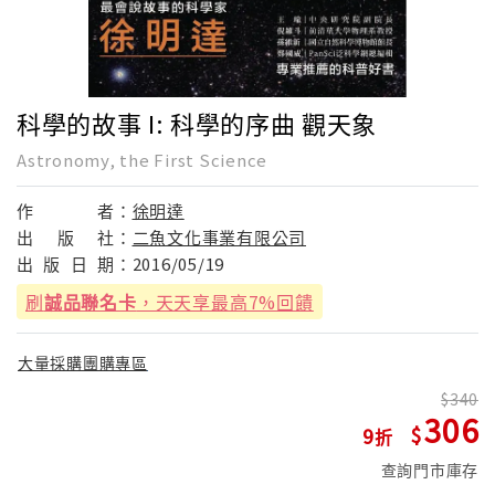
科學的故事 I: 科學的序曲 觀天象
Astronomy, the First Science
作
者：
徐明達
出
版
社：
二魚文化事業有限公司
出
版
日
期：
2016/05/19
刷
誠品聯名卡
，天天享最高7%回饋
大量採購團購專區
340
306
9
查詢門市庫存