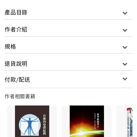
《病毒的故事》、《細菌的世界》之後，這一次徐明達
教授為普羅大眾帶來更詳實、更細膩的科普著作《科學
產品目錄
的故事》，為所有曾經對科學有興趣卻不得其門而入讀
者，完整說明科學與現代文明的萌發和由來。《科學的
作者介紹
故事》為一系列科普套書，首部曲《科學的序曲：觀天
象》從古代天文學切入，闡述人類如何從身邊的自然現
規格
象開始，在漫長的觀測、紀錄、推理過程中累積起現代
科學的基礎，並且從中衍伸出現代文明世界中的各種知
退貨說明
識體系。
付款/配送
「現在科學也和人文分成兩個世界，互不往來，這實在
很可惜，因為科學思想的原動力是來自心靈深處的感
作者相關書籍
性，這個感性就是來自一個人對事物的深切感受累積而
成的，這是人文和科學的共同語言和基礎。只有透過這
種摸索累積的感性，才會有偉大的人文或科學的創
作……感性是科學的靈魂，而理性是科學的肉體，我們
必須兼顧這兩方面的發展，才能讓人類文明繼續向前邁
進。我寫這本書的目的就是希望從科學思想及伴隨的人