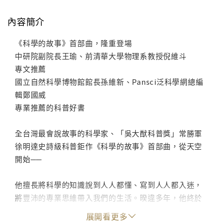
內容簡介
《科學的故事》首部曲，隆重登場
中研院副院長王瑜、前清華大學物理系教授倪維斗
專文推薦
國立自然科學博物館館長孫維新、Pansci泛科學網總編
輯鄭國威
專業推薦的科普好書
全台灣最會說故事的科學家、「吳大猷科普獎」常勝軍
徐明達史詩級科普鉅作《科學的故事》首部曲，從天空
開始──
他擅長將科學的知識說到人人都懂、寫到人人都入迷，
將豐沛的專業思維帶入我們的生活。暌違多年，他終於
在退休之際開始執筆，寫作這部科學的史詩計劃。繼
展開看更多