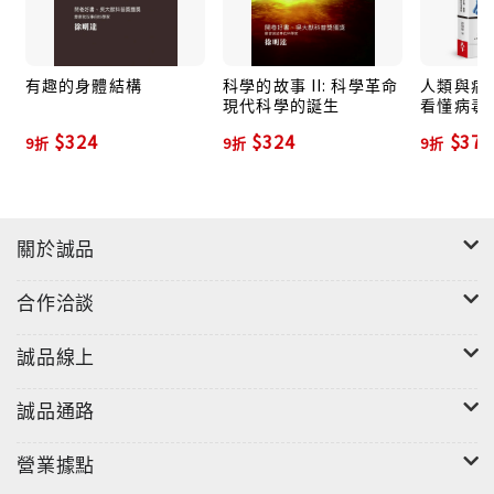
文歷史的發展角度來討論現代科學的觀念是如何慢慢建
立起來的。」──徐明達
有趣的身體結構
科學的故事 II: 科學革命
人類與病毒
現代科學的誕生
看懂病毒
徐教授在《科學的序曲：觀天象》一書中從感性的靈魂
如何預防
$324
$324
$378
出發，以理性觀點細述古代人類是怎麼從天文現象的觀
9折
9折
9折
發時的生
測經驗中，建立起科學研究的觀念及方法，從而也豐富
了人類的宗教、哲學、神話、文學、音律等人文領域的
發展。不僅梳整天文史與科學之間的來龍去脈，更透過
關於誠品
眾多的歷史器物、文獻、建築、傳說等紀錄，以人類的
文明活動足跡呼應科學史的發韌，並從中比較古今中外
合作洽談
天文學的發展走向。
誠品線上
【古代天文學小故事】
千年來，天空承接了一代代人的注視。多少人曾經仰望
誠品通路
星空，寫出最重要的故事、曆法、神話、算式。我們無
法生活在空中，生命卻確確實實地因天空而意趣無窮。
營業據點
這些故事，你可知道？