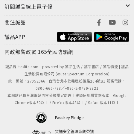
訂閱誠品線上電子報
● 第一位提出地球自轉概念的阿耶波多，西元499年寫出
Aryabhatiya時才23歲。他算出來的自轉時間和現在我
關注誠品
們所知的只差0.02秒；比開卜勒早1200年預言了行星運
行的軌道是橢圓形，甚至用沒有人知道的方法算出了π
誠品APP
和地球周長，和現值只差70英里。
內政部警政署
165全民防騙網
● 埃及神話中荷魯斯（Horus）和塞斯（Seth）相爭王
位，塞斯把荷魯斯的左眼挖出，是月亮在每月初消失的
誠品線上eslite.com - powered by 誠品生活 / 誠品書店 / 誠品物流 | 誠品
生活股份有限公司 (eslite Spectrum Corporation)
原因。而托特（Thoth）帶領十四位神祇修復，每個月
統一編號：27952966 | 台灣台北市信義區松德路204號B1 服務電話：
第十五天，月亮就圓滿了。
0800-666-798／+886-2-8789-8921
本網站已依台灣網站內容分級規定處理｜建議使用瀏覽器版本：Google
● 古代蘇美人認為七是個神祕的數字，也是最早把七天
Chrome版本60以上 / Firefox版本48以上 / Safari 版本11以上
當作一星期的民族。但因為「七」這個數字無法用當時
的六十進位處理，發展出六天休息一天的安息日制度，
Passkey Pledge
直到現在我們都還在使用。
資通安全管理系統榮獲